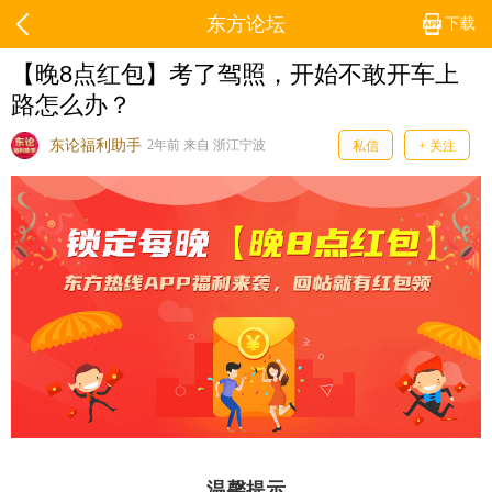
东方论坛
下载
【晚8点红包】考了驾照，开始不敢开车上
路怎么办？
东论福利助手
2年前 来自 浙江宁波
私信
+ 关注
温馨提示