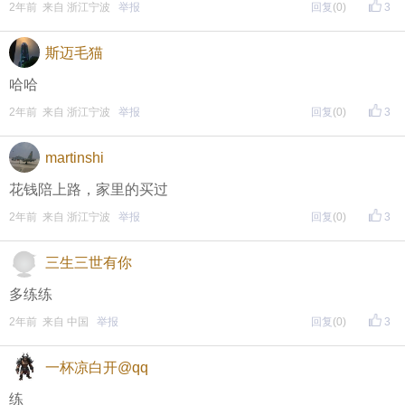
2年前 来自 浙江宁波
举报
回复
(0)
3
斯迈毛猫
东方热线APP新版本功能具体可参见【
新版东方热线APP
哈哈
】指南，点击链接打开，
全新上线！这些新功能你了解吗？
2年前 来自 浙江宁波
举报
回复
(0)
3
即可查看
https://bbs.cnool.net/10733168.html
martinshi
花钱陪上路，家里的买过
• 友情提醒
2年前 来自 浙江宁波
举报
回复
(0)
3
恶意灌水/答非所问，视为无效
未在规定时间内回复，视为无效
三生三世有你
多练练
再次提醒
2年前 来自 中国
举报
回复
(0)
3
（重要的事情说三遍）
一杯凉白开@qq
评论主题内容即可领取红包！
练