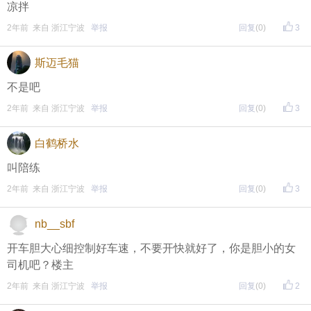
凉拌
2年前 来自 浙江宁波
举报
回复
(0)
3
斯迈毛猫
不是吧
2年前 来自 浙江宁波
举报
回复
(0)
3
白鹤桥水
叫陪练
2年前 来自 浙江宁波
举报
回复
(0)
3
nb__sbf
开车胆大心细控制好车速，不要开快就好了，你是胆小的女
司机吧？楼主
2年前 来自 浙江宁波
举报
回复
(0)
2