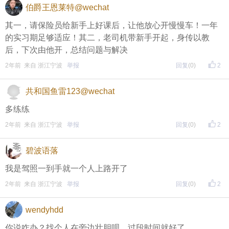
伯爵王恩莱特@wechat
其一，请保险员给新手上好课后，让他放心开慢慢车！一年
的实习期足够适应！其二，老司机带新手开起，身传以教
后，下次由他开，总结问题与解决
2年前 来自 浙江宁波
举报
回复
(0)
2
共和国鱼雷123@wechat
多练练
2年前 来自 浙江宁波
举报
回复
(0)
2
碧波语落
我是驾照一到手就一个人上路开了
2年前 来自 浙江宁波
举报
回复
(0)
2
wendyhdd
你说咋办？找个人在旁边壮胆呗。过段时间就好了。