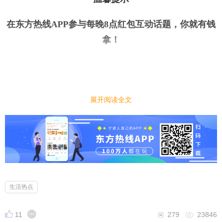
在东方热线APP参与每晚8点红包互动话题，你就有钱
拿
！
今日话题
｜
｜
展开阅读全文
考了驾照，开始不敢开车上路怎么办？
小编先来：
新手司机刚拿驾照不敢开车上路，总是怕这怕那，大
家当时考驾照后都是靠什么方法让自己快速适应开车
的？
生活热点
11
279
23846