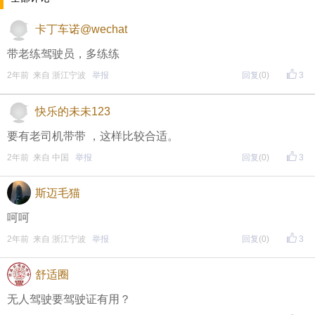
每晚20:00准时开始！
（
红包领完截止
）
关注我，锁定
卡丁车诺@wechat
红包帖分享此帖至朋友圈或好友，有机会获得更多红
带老练驾驶员，多练练
包。
2年前 来自 浙江宁波
举报
回复
(0)
3
• 参与方式
快乐的未未123
一、评论主题内容即可领取红包！
要有老司机带带 ，这样比较合适。
2年前 来自 中国
举报
回复
(0)
3
二、分享主题帖，阅读数达到5个即可领取红包！
（必须在手机客户端参与哦！请注意下方参与方式
↓↓
斯迈毛猫
↓
）
呵呵
方式一：iOS已经上线，请大家在苹果手机APP Store页
2年前 来自 浙江宁波
举报
回复
(0)
3
面搜索下载
舒适圈
方式二 ：安卓系统已经上线，请大家在安卓应用市场
无人驾驶要驾驶证有用？
页面搜索下载