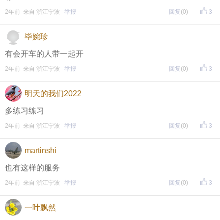
评论主题内容即可领取红包！
2年前 来自 浙江宁波
举报
回复
(0)
3
评论主题内容即可领取红包！
毕婉珍
期待每晚8点，与您不见不散！
有会开车的人带一起开
↓↓↓↓↓↓
2年前 来自 浙江宁波
举报
回复
(0)
3
另外，欢迎加入东方热线粉丝群！
明天的我们2022
只能扫描加入（不能识别二维码加入哦），
多练习练习
更多福利等着你哦~
2年前 来自 浙江宁波
举报
回复
(0)
3
martinshi
也有这样的服务
2年前 来自 浙江宁波
举报
回复
(0)
3
一叶飘然