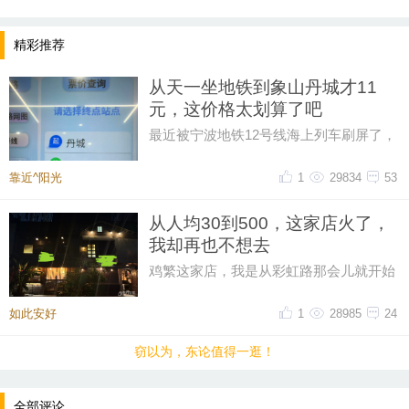
精彩推荐
从天一坐地铁到象山丹城才11
元，这价格太划算了吧
最近被宁波地铁12号线海上列车刷屏了，
然后又在网上刷到了地铁12号线的票价，
从天一广场坐到象山丹城是11晕
靠近^阳光
1
29834
53
从人均30到500，这家店火了，
提示：回复之后就能看到红包，点击下方“开”即可领
我却再也不想去
取红包~
鸡繁这家店，我是从彩虹路那会儿就开始
吃的，那时候觉得它特别有个性。网上骂
声再多，我也愿意去，那时候感
如此安好
1
28985
24
晚8点红包规则看这里
窃以为，东论值得一逛！
↓↓↓
• 福利时间
全部评论