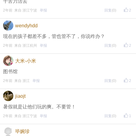
干苦力活去
2年前 来自 浙江宁波
举报
回复
(0)
2
wendyhdd
现在的孩子都差不多，管也管不了，你说咋办？
2年前 来自 浙江杭州
举报
回复
(0)
2
大米-小米
图书馆
2年前 来自 浙江
举报
回复
(0)
2
jiaojt
暑假就是让他们玩的爽。不要管！
2年前 来自 浙江宁波
举报
回复
(0)
1
毕婉珍