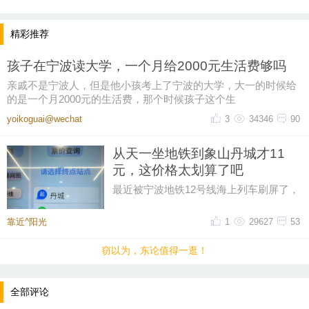
精彩推荐
孩子在宁波读大学，一个月给2000元生活费够吗
亲戚不是宁波人，但是他小孩考上了宁波的大学，大一的时候给
的是一个月2000元的生活费，那个时候孩子这个生
yoikoguai@wechat
3
34346
90
从天一坐地铁到象山丹城才11
元，这价格太划算了吧
最近被宁波地铁12号线海上列车刷屏了，
然后又在网上刷到了地铁12号线的票价，
从天一广场坐到象山丹城是11晕
靠近^阳光
1
29627
53
提示：回复之后就能看到红包，点击下方“开”即可领
取红包~
窃以为，东论值得一逛！
晚8点红包规则看这里
全部评论