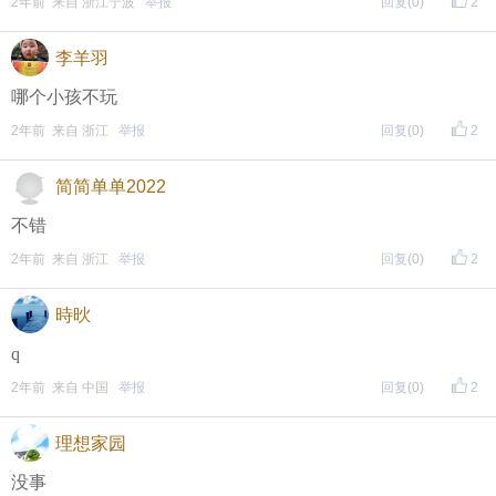
2年前 来自 浙江宁波
举报
回复
(0)
2
（重要的事情说三遍）
评论主题内容即可领取红包！
李羊羽
评论主题内容即可领取红包！
哪个小孩不玩
评论主题内容即可领取红包！
2年前 来自 浙江
举报
回复
(0)
2
期待每晚8点，与您不见不散！
简简单单2022
↓↓↓↓↓↓
不错
另外，欢迎加入东方热线粉丝群！
2年前 来自 浙江
举报
回复
(0)
2
只能扫描加入（不能识别二维码加入哦），
時炚
更多福利等着你哦~
q
2年前 来自 中国
举报
回复
(0)
2
理想家园
没事