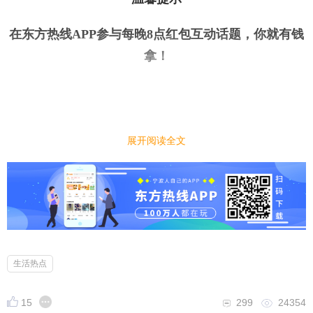
在东方热线APP参与每晚8点红包互动话题，你就有钱
拿
！
今日话题
｜
｜
展开阅读全文
孩子沉迷电子产品，暑假家长怎么管教才能不让
孩子抵触？
小编先来：
假期对电子产品的使用管过了，孩子就会追着父母吵
闹，给他玩吧又拖延管不住，管教起来一提到玩游戏
刷视频，孩子就情绪暴躁，感觉孩子变得人一样，大
生活热点
人只能焦虑无奈。大家有什么办法管教孩子玩手机，
还能让孩子不抵触？
15
299
24354