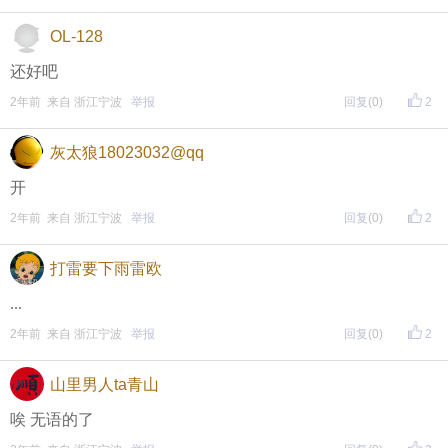
方式二 ：安卓系统已经上线，请大家在安卓应用市场
OL-128
页面搜索下载
还好吧
2年前 来自 浙江宁波
举报
回复
(0)
2
东方热线APP新版本功能具体可参见【
新版东方热线APP
灰太狼18023032@qq
】指南，点击链接打开，
全新上线！这些新功能你了解吗？
开
即可查看
https://bbs.cnool.net/10733168.html
2年前 来自 浙江宁波
举报
回复
(0)
2
打雷要下雨雷欧
• 友情提醒
...
恶意灌水/答非所问，视为无效
2年前 来自 浙江宁波
举报
回复
(0)
2
未在规定时间内回复，视为无效
山里男人ta青山
唉 无语的了
再次提醒