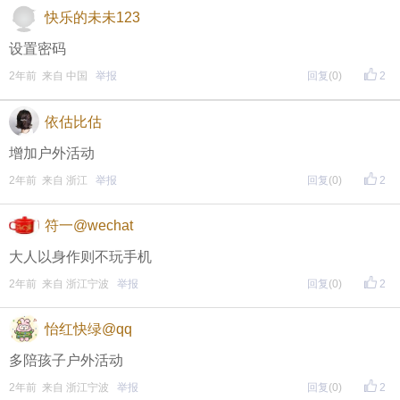
↓↓↓
快乐的未未123
• 福利时间
设置密码
每晚20:00准时开始！
（
红包领完截止
）
关注我，锁定
2年前 来自 中国
举报
回复
(0)
2
红包帖分享此帖至朋友圈或好友，有机会获得更多红
依估比估
包。
增加户外活动
2年前 来自 浙江
举报
回复
(0)
2
• 参与方式
符一@wechat
一、评论主题内容即可领取红包！
大人以身作则不玩手机
二、分享主题帖，阅读数达到5个即可领取红包！
2年前 来自 浙江宁波
举报
回复
(0)
2
（必须在手机客户端参与哦！请注意下方参与方式
↓↓
↓
）
怡红快绿@qq
方式一：iOS已经上线，请大家在苹果手机APP Store页
多陪孩子户外活动
2年前 来自 浙江宁波
举报
回复
(0)
2
面搜索下载