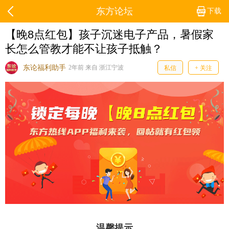
东方论坛
下载
【晚8点红包】孩子沉迷电子产品，暑假家
长怎么管教才能不让孩子抵触？
东论福利助手
2年前 来自 浙江宁波
私信
+ 关注
温馨提示