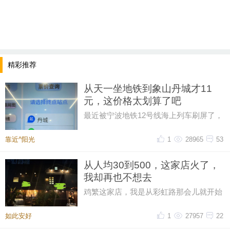
精彩推荐
从天一坐地铁到象山丹城才11
元，这价格太划算了吧
最近被宁波地铁12号线海上列车刷屏了，
然后又在网上刷到了地铁12号线的票价，
从天一广场坐到象山丹城是11晕
靠近^阳光
1
28965
53
从人均30到500，这家店火了，
我却再也不想去
鸡繁这家店，我是从彩虹路那会儿就开始
吃的，那时候觉得它特别有个性。网上骂
声再多，我也愿意去，那时候感
如此安好
1
27957
22