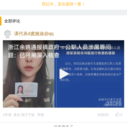
窃以为，东论值得一逛！
全部评论
课代表d虞施迪@qq
2年前 来自 浙江宁波
举报
回复
(0)
0
没有更多了