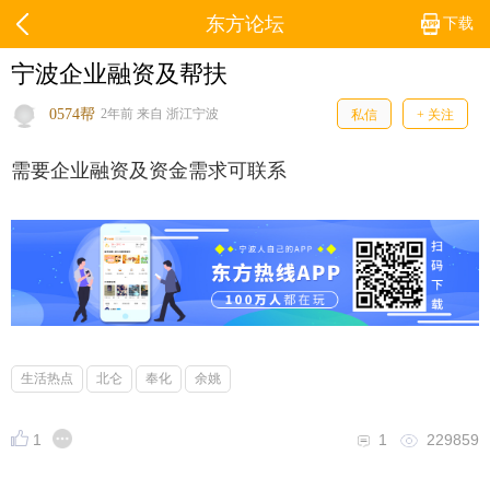
东方论坛
下载
宁波企业融资及帮扶
0574帮
2年前 来自 浙江宁波
私信
+ 关注
需要企业融资及资金需求可联系
生活热点
北仑
奉化
余姚
1
1
229859