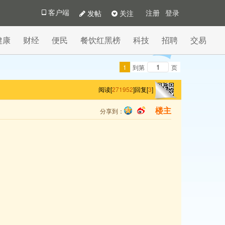
发帖
关注
客户端
注册
登录
健康
财经
便民
餐饮红黑榜
科技
招聘
交易
1
到第
页
阅读[
271952
]
回复[
3
]
分享到：
楼主
qq
sina