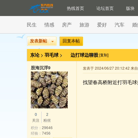
热线首页
论坛首页
版块
民生
情感
房产
旅游
爱好
汽车
婚
发表新帖
回复本帖
东论
>
羽毛球
>
边打球边聊股
[复制]
股海沉浮9
发表于 2024/06/27 20:12:42 
找望春高桥附近打羽毛球
0
2
关注
粉丝
积分：
29646
经验：
7456