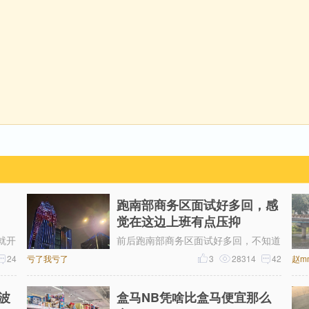
跑南部商务区面试好多回，感
觉在这边上班有点压抑
就开
前后跑南部商务区面试好多回，不知道
。网
24
亏了我亏了
为什么，一直对这片商务区提不起好
3
28314
42
赵m
感
感。成片密集写字楼自带压抑感，上下
波
盒马NB凭啥比盒马便宜那么