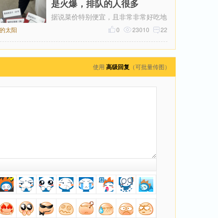
是火爆，排队的人很多
据说菜价特别便宜，且非常非常好吃地
的太阳
道排队的人，很多很多。。。。大热天
0
23010
22
使用
高级回复
（可批量传图）