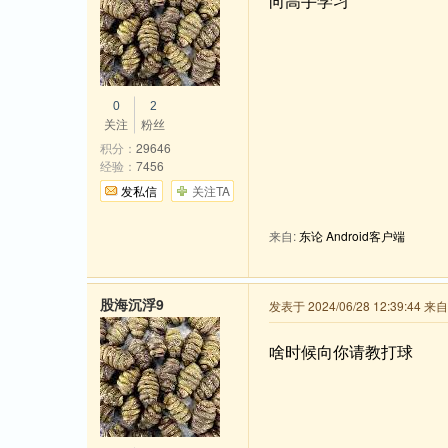
向高手学习
0
2
关注
粉丝
积分：
29646
经验：
7456
发私信
关注TA
来自:
东论 Android客户端
股海沉浮9
发表于 2024/06/28 12:39:44 
啥时候向你请教打球