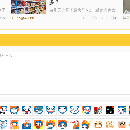
多？
生子
前几天去逛了趟盒马NB，感觉这也太
67
Y^.^Y@wechat
便宜了吧！跟平时去的盒马鲜生一比，
1
23708
42
城里
简直像两家店。同一个牌子，差价怎么