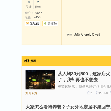
0
2
关注
粉丝
积分：
29646
经验：
7456
发私信
关注TA
来自:
东论 Android客户端
精彩推荐
从人均30到500，这家店火
了，我却再也不想去
鸡繁这家店，我是从彩虹路那会儿
如此安好
始吃的，那时候觉得它特别有个性
1
29250
上骂声再多，我也愿意去，那时候
大家怎么看待养老？子女外地定居不愿回宁