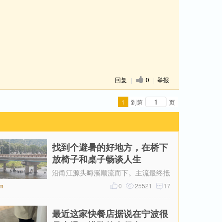
回复
|
0
|
举报
1
到第
页
找到个避暑的好地方，在桥下
放椅子和桌子畅谈人生
沿甬江源头晦溪顺流而下。主流最终抵
m
达的是‌亭下湖水库。亭下湖‌，是全国首
0
25521
17
批国家水利风景区。由于“晦溪
最近这家快餐店据说在宁波很