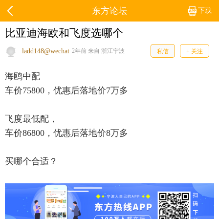
东方论坛
下载
比亚迪海欧和飞度选哪个
ladd148@wechat
2年前 来自 浙江宁波
私信
+ 关注
海鸥中配
车价75800，优惠后落地价7万多
飞度最低配，
车价86800，优惠后落地价8万多
买哪个合适？