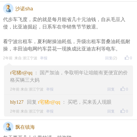
沙诺sha
代步车飞度，卖的就是每月能省几十元油钱，自从毛豆入
侵，比亚迪掘起，日系车在华销售节节败退。
看宁波出租车，夏利耐操油耗低，升级出租车普桑油耗低耐
操，丰田油电网约车昙花一现换成比亚迪吉利等电车。
2年前 来自 浙江宁波
举报
回复
(2)
0
r宅猪r@qq
： 国产加油，争取明年让咱能有更便宜的价
格买辆三大妈
2年前 来自 浙江宁波
举报
回复
0
hly127
回复
r宅猪r@qq
： 买吧，买来丢人现眼
2年前 来自 浙江宁波
举报
回复
0
飘在镇海