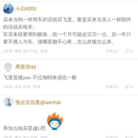
小贝4000
买来当狗一样用车的话就买飞度。要是买来当亲人一样陪伴
的话就买电车。
车买来就要用到极致，前一个月可能会宝贝一点。后一年只
要不撞人与车。撞哪里都不心疼，怎么舒服怎么来。
2年前 来自 浙江宁波
举报
回复
(0)
0
蔺莛@qq
飞度直接pass 不过海鸥体感也一般
2年前 来自 中国
举报
回复
(0)
0
熊吉丑岛熏@wechat
再加点钱买星越L吧
2年前 来自 浙江宁波
举报
回复
(0)
0