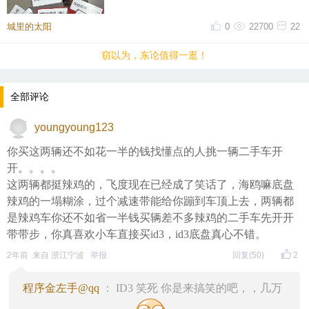
排队的人，很多很多。。。。大热天
城里的太阳
0
22700
22
窃以为，东论值得一逛！
全部评论
youngyoung123
你买这两辆还不如花一半的钱找懂点的人挑一辆二手车开
开。。。。
这两辆都挺辣鸡的，飞度现在已经成了笑话了，海鸥嘛底盘
辣鸡的一塌糊涂，过个减速带能给你蹦到车顶上去，两辆都
是辣鸡车你还不如省一半钱买辆差不多辣鸡的二手车先开开
带带步，你真喜欢小车直接买id3，id3底盘真心不错。
2年前 来自 浙江宁波
举报
回复
(50)
2
程序金左手@qq
： ID3 笑死 你是来搞笑的吧，，几万