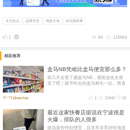
生活热点
品牌车型
驾驶天地
东论新鲜事
1
84
110954
精彩推荐
盒马NB凭啥比盒马便宜那么多？
前几天去逛了趟盒马NB，感觉这也太便
宜了吧！跟平时去的盒马鲜生一比，简直
像两家店。同一个牌子，差价怎么
Y^.^Y@wechat
1
23446
42
最近这家快餐店据说在宁波很是
火爆，排队的人很多
据说菜价特别便宜，且非常非常好吃地道