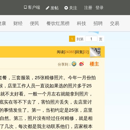
发帖
关注
客户端
注册
登录
健康
财经
便民
餐饮红黑榜
科技
招聘
交易
1
到第
页
阅读[
24365
]
回复[
22
]
分享到：
楼主
qq
sina
套餐，三套服装，25张精修照片。今年一月份拍
候，店里工作人员一直说如果选的照片多于25
色就不太好看。一般一个月左右就能拿到照片，
底实在等不下去了，害怕照片丢失，去店里讨
的事情发生了。第一，当初约定是25张，店里
不自然。第三，照片没有经过任何精修，就是相
通了几次，每次都是我主动联系他们，店家根本