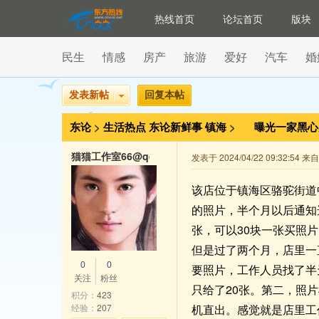
热线首页
论坛首页
版块
民生
情感
房产
旅游
爱好
汽车
婚
发表新帖
回复本帖
东论
>
生活热点
东论新鲜事
镇海
>
曝光一家黑
猫猫工作室66@qq
发表于 2024/04/22 09:32:54 
该店位于镇海区骆驼街道
的照片，半个月以后通知
张，可以30块一张买照
但是过了两个月，店里一
0
0
要照片，工作人员找了半
关注
粉丝
只给了20张。第二，照
积分：
423
经验：
207
机直出。感觉就是店里工