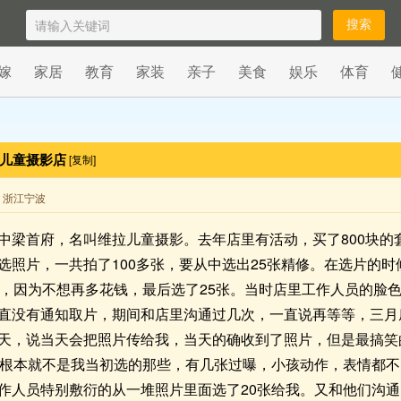
嫁
家居
教育
家装
亲子
美食
娱乐
体育
心儿童摄影店
[复制]
来自 浙江宁波
中梁首府，名叫维拉儿童摄影。去年店里有活动，买了800块的
选照片，一共拍了100多张，要从中选出25张精修。在选片的时
片，因为不想再多花钱，最后选了25张。当时店里工作人员的脸
直没有通知取片，期间和店里沟通过几次，一直说再等等，三月
天，说当天会把照片传给我，当天的确收到了照片，但是最搞笑
片根本就不是我当初选的那些，有几张过曝，小孩动作，表情都
作人员特别敷衍的从一堆照片里面选了20张给我。又和他们沟