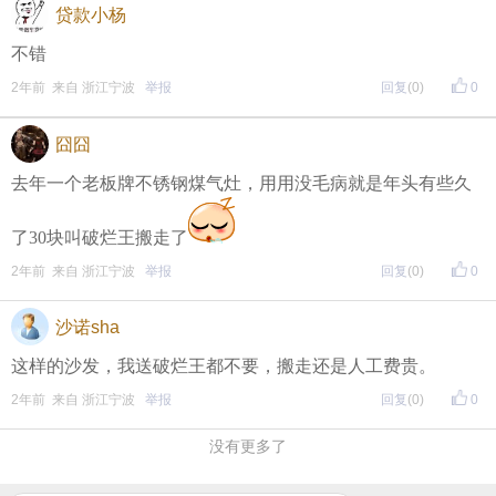
都是很好的，高桥菜市场，手机微信135865274**
贷款小杨
不错
2年前 来自 浙江宁波
举报
回复
(0)
0
囧囧
去年一个老板牌不锈钢煤气灶，用用没毛病就是年头有些久
了30块叫破烂王搬走了
2年前 来自 浙江宁波
举报
回复
(0)
0
沙诺sha
这样的沙发，我送破烂王都不要，搬走还是人工费贵。
2年前 来自 浙江宁波
举报
回复
(0)
0
没有更多了