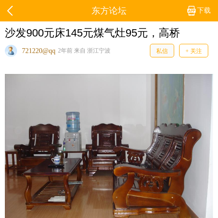
东方论坛
下载
沙发900元床145元煤气灶95元，高桥
721220@qq
2年前 来自 浙江宁波
私信
+ 关注