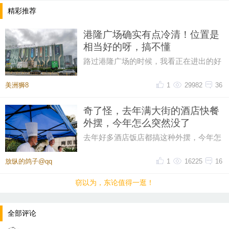
精彩推荐
港隆广场确实有点冷清！位置是
相当好的呀，搞不懂
路过港隆广场的时候，我看正在进出的好
像是没几辆车，但上面的广告是不少，其
实这个位置很好的，宁波高新区
美洲狮8
1
29982
36
奇了怪，去年满大街的酒店快餐
外摆，今年怎么突然没了
去年好多酒店饭店都搞这种外摆，今年怎
么感觉看不到了？去年开元，石浦，宁波
饭店，状元楼等，甚至知味楼都
放纵的鸽子@qq
1
16225
16
窃以为，东论值得一逛！
全部评论
沙发带垫子900元，1.35米床145元，煤气灶95元，质量