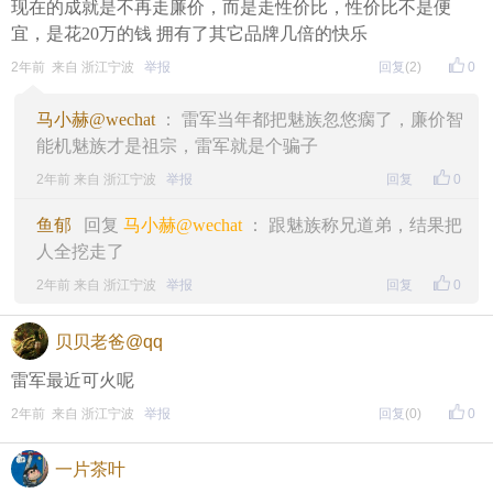
现在的成就是不再走廉价，而是走性价比，性价比不是便
宜，是花20万的钱 拥有了其它品牌几倍的快乐
2年前 来自 浙江宁波
举报
回复
(2)
0
马小赫@wechat
： 雷军当年都把魅族忽悠瘸了，廉价智
能机魅族才是祖宗，雷军就是个骗子
2年前 来自 浙江宁波
举报
回复
0
鱼郁
回复
马小赫@wechat
： 跟魅族称兄道弟，结果把
人全挖走了
2年前 来自 浙江宁波
举报
回复
0
贝贝老爸@qq
雷军最近可火呢
2年前 来自 浙江宁波
举报
回复
(0)
0
一片茶叶