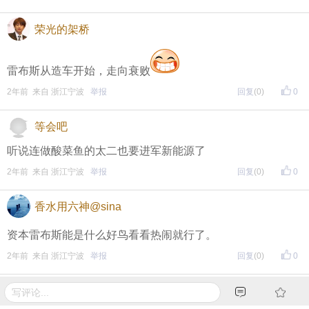
荣光的架桥
雷布斯从造车开始，走向衰败
2年前 来自 浙江宁波
举报
回复
(0)
0
等会吧
听说连做酸菜鱼的太二也要进军新能源了
2年前 来自 浙江宁波
举报
回复
(0)
0
香水用六神@sina
资本雷布斯能是什么好鸟看看热闹就行了。
2年前 来自 浙江宁波
举报
回复
(0)
0