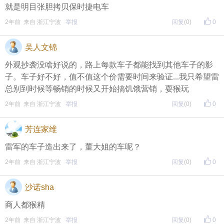
就是明目张胆拷贝保时捷电车
2年前 来自 浙江宁波
举报
回复
(0)
0
吴人文锦
外观抄袭没啥好说的，路上每款车子都能找到其他车子的影
子。车子好不好，值不值这个价需要时间来验证...我只希望雷
总别到时候等畅销的时候又开始搞饥饿营销，耍猴玩
2年前 来自 浙江宁波
举报
回复
(0)
0
芳连家维
雷军的车子造出来了，董大姐的车呢？
2年前 来自 浙江宁波
举报
回复
(0)
0
沙诺sha
商人都猴精
2年前 来自 浙江宁波
举报
回复
(0)
0