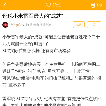
东方论坛
下载
说说小米雷军最大的“成就”
Mr.goforv
2年前 来自 浙江宁波
私信
+ 关注
小米雷军最大的“成就”可能是让普通老百姓花个二十
几万就能开上“保时捷”了
SU7实际质量怎么样 还有待市场检验
但是争先恐后地去买一个主营手机、电脑的互联网二
道贩子“初造”的车 实在“勇气可嘉”、“非常理性”
可见现在“组装”电动车的门槛已经和之前很普遍的“微
商”差不多了
雷军说 SU7每台亏3万 他没有在想“首先把钱快点收回
来，要扩大他的资本” 他这是在做“慈善”呢