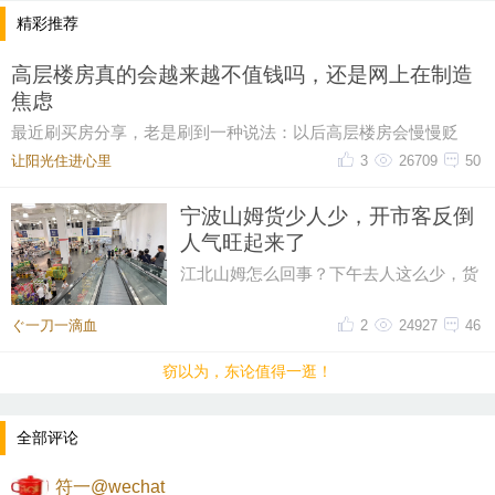
精彩推荐
高层楼房真的会越来越不值钱吗，还是网上在制造
焦虑
最近刷买房分享，老是刷到一种说法：以后高层楼房会慢慢贬
值。看完心里莫名有点不踏实，仔细想想也确实有不
让阳光住进心里
3
26709
50
宁波山姆货少人少，开市客反倒
人气旺起来了
江北山姆怎么回事？下午去人这么少，货
架上的东西也变少了。反倒是开市客，人
越来越多，这真是没想到。都说
ぐ一刀一滴血
2
24927
46
窃以为，东论值得一逛！
全部评论
符一@wechat