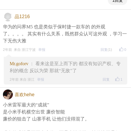
1回复
品1216
华为的问界M5 也是类似于保时捷一款车的 的外观
了。。。。 其实有什么关系，既然群众认可这外观 ，学习一
下无伤大雅
2年前 来自 浙江宁波
举报
回复
(1)
0
Mr.goforv
： 看来这是至上而下的 都没有知识产权、专
利的概念 反以为荣 那就“无敌”了
2年前 来自 浙江
举报
回复
1
喜欢hehe
小米雷军最大的“成就”
是小米手机横空出世 廉价智能
廉价的狙击了 山寨手机 让他们没得混了。