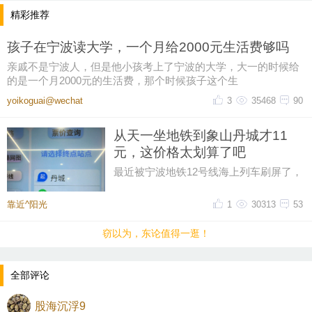
精彩推荐
孩子在宁波读大学，一个月给2000元生活费够吗
亲戚不是宁波人，但是他小孩考上了宁波的大学，大一的时候给
的是一个月2000元的生活费，那个时候孩子这个生
yoikoguai@wechat
3
35468
90
从天一坐地铁到象山丹城才11
元，这价格太划算了吧
最近被宁波地铁12号线海上列车刷屏了，
然后又在网上刷到了地铁12号线的票价，
从天一广场坐到象山丹城是11晕
靠近^阳光
1
30313
53
窃以为，东论值得一逛！
全部评论
股海沉浮9