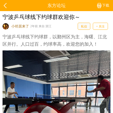
东方论坛
下载
宁波乒乓球线下约球群欢迎你～
小邻居来了
2年前 来自 浙江
私信
+ 关注
宁波乒乓球线下约球群，以鄞州区为主，海曙、江北
区并行。人口过百，约球率高，欢迎您的加入！