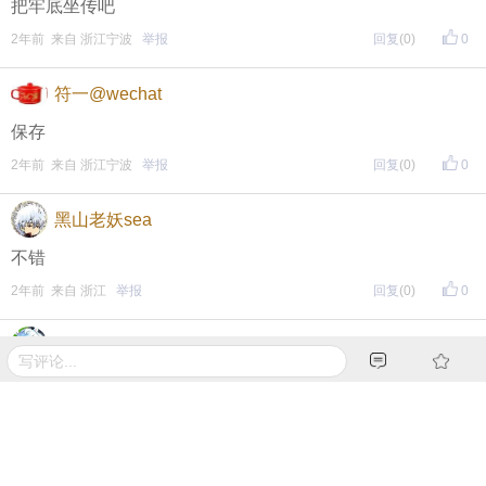
把牢底坐传吧
2年前 来自 浙江宁波
举报
回复
(0)
0
符一@wechat
保存
2年前 来自 浙江宁波
举报
回复
(0)
0
黑山老妖sea
不错
2年前 来自 浙江
举报
回复
(0)
0
yun789
老家还有一台缝纫机，脚踏的。挺好的，
可惜老妈走了，没人会用了。
2年前 来自 浙江宁波
举报
回复
(0)
0