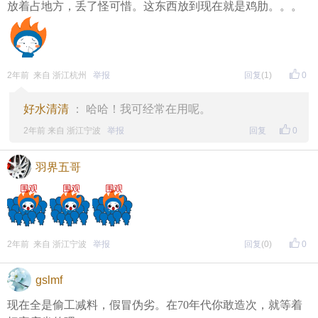
放着占地方，丢了怪可惜。这东西放到现在就是鸡肋。。。
2年前 来自 浙江杭州
举报
回复
(1)
0
好水清清
： 哈哈！我可经常在用呢。
2年前 来自 浙江宁波
举报
回复
0
羽界五哥
2年前 来自 浙江宁波
举报
回复
(0)
0
gslmf
现在全是偷工减料，假冒伪劣。在70年代你敢造次，就等着