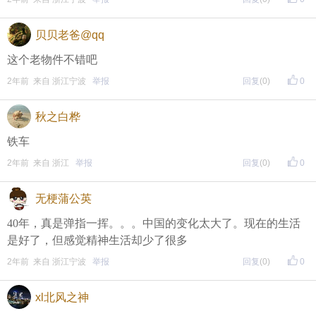
贝贝老爸@qq
这个老物件不错吧
2年前 来自 浙江宁波
举报
回复
(0)
0
秋之白桦
铁车
2年前 来自 浙江
举报
回复
(0)
0
无梗蒲公英
40年，真是弹指一挥。。。中国的变化太大了。现在的生活
是好了，但感觉精神生活却少了很多
2年前 来自 浙江宁波
举报
回复
(0)
0
xl北风之神