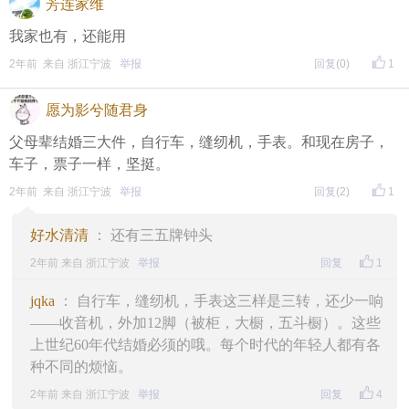
芳连家维
我家也有，还能用
2年前 来自 浙江宁波
举报
回复
(0)
1
愿为影兮随君身
父母辈结婚三大件，自行车，缝纫机，手表。和现在房子，
车子，票子一样，坚挺。
2年前 来自 浙江宁波
举报
回复
(2)
1
好水清清
： 还有三五牌钟头
2年前 来自 浙江宁波
举报
回复
1
jqka
： 自行车，缝纫机，手表这三样是三转，还少一响
——收音机，外加12脚（被柜，大橱，五斗橱）。这些
上世纪60年代结婚必须的哦。每个时代的年轻人都有各
种不同的烦恼。
2年前 来自 浙江宁波
举报
回复
4