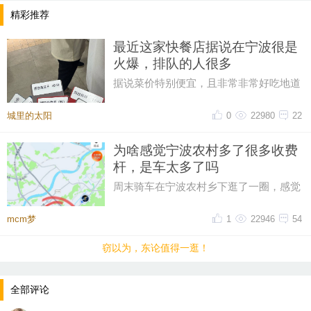
精彩推荐
最近这家快餐店据说在宁波很是
火爆，排队的人很多
据说菜价特别便宜，且非常非常好吃地道
排队的人，很多很多。。。。大热天
城里的太阳
0
22980
22
为啥感觉宁波农村多了很多收费
杆，是车太多了吗
周末骑车在宁波农村乡下逛了一圈，感觉
比起之前，宁波农村的收费杆越来越多
了，感觉几乎每个村头都有收费杆
mcm梦
1
22946
54
窃以为，东论值得一逛！
全部评论