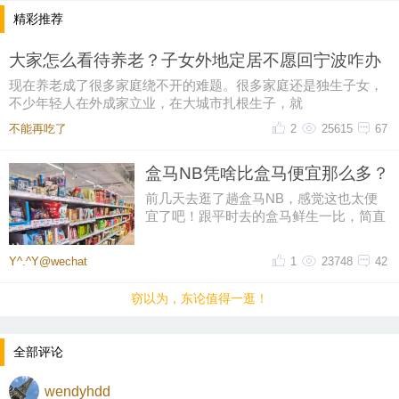
精彩推荐
大家怎么看待养老？子女外地定居不愿回宁波咋办
现在养老成了很多家庭绕不开的难题。很多家庭还是独生子女，
不少年轻人在外成家立业，在大城市扎根生子，就
不能再吃了
2
25615
67
盒马NB凭啥比盒马便宜那么多？
前几天去逛了趟盒马NB，感觉这也太便
宜了吧！跟平时去的盒马鲜生一比，简直
像两家店。同一个牌子，差价怎么
Y^.^Y@wechat
1
23748
42
窃以为，东论值得一逛！
全部评论
wendyhdd