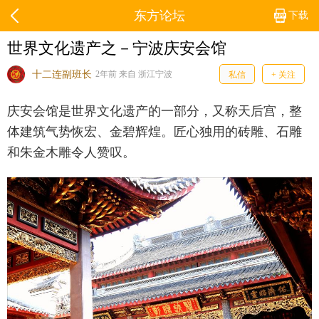
东方论坛
下载
世界文化遗产之－宁波庆安会馆
十二连副班长
2年前 来自 浙江宁波
私信
+ 关注
庆安会馆是世界文化遗产的一部分，又称天后宫，整
体建筑气势恢宏、金碧辉煌。匠心独用的砖雕、石雕
和朱金木雕令人赞叹。