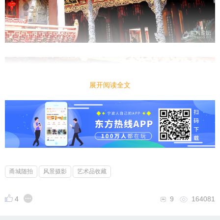
展开阅读全文
甬城随拍
风景摄影
艺术品收藏
4
9
164081