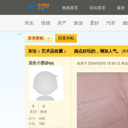
热线首页
论坛首页
版块
民生
情感
房产
旅游
爱好
汽车
婚
发表新帖
回复本帖
东论
>
艺术品收藏
>
搞点好玩的，增加人气。
[复
后生小歪@qq
发表于 2024/02/05 15:36:12 
0
0
关注
粉丝
积分：
440
经验：
180