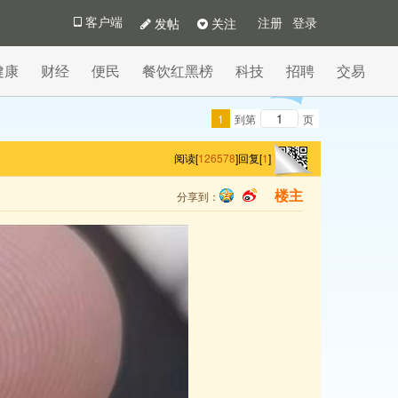
发帖
关注
客户端
注册
登录
健康
财经
便民
餐饮红黑榜
科技
招聘
交易
1
到第
页
阅读[
126578
]
回复[
1
]
分享到：
楼主
qq
sina