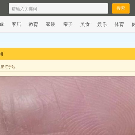
嫁
家居
教育
家装
亲子
美食
娱乐
体育
制]
来自 浙江宁波