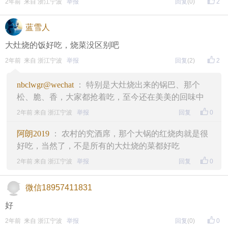
2年前 来自 浙江宁波
举报
回复
(0)
2
蓝雪人
大灶烧的饭好吃，烧菜没区别吧
2年前 来自 浙江宁波
举报
回复
(2)
2
nbclwgr@wechat
： 特别是大灶烧出来的锅巴、那个
松、脆、香，大家都抢着吃，至今还在美美的回味中
2年前 来自 浙江宁波
举报
回复
0
阿朗2019
： 农村的究酒席，那个大锅的红烧肉就是很
好吃，当然了，不是所有的大灶烧的菜都好吃
2年前 来自 浙江宁波
举报
回复
0
微信18957411831
好
2年前 来自 浙江宁波
举报
回复
(0)
0