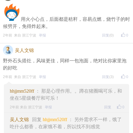
用火小心点，后面都是秸秆，容易点燃，烧竹子的时
候劈开，免得炸起来。
2年前 来自 浙江宁波
举报
回复
(0)
0
吴人文锦
野外石头搭灶，风味更佳，同样一包泡面，绝对比你家里泡
的好吃
2年前 来自 浙江宁波
举报
回复
(3)
0
hhjjmm520ff
： 那是心理作用。。蹲在猪圈喝可乐，和
坐在5星级餐厅和可乐！
2年前 来自 浙江宁波
举报
回复
0
吴人文锦
回复
hhjjmm520ff
： 另外需求不一样，饿了
吃什么都香，在家饿不着，所以找不到感觉