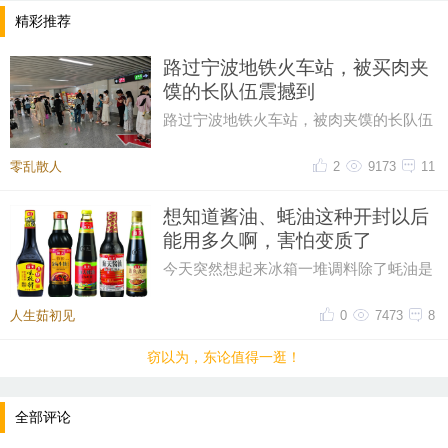
精彩推荐
路过宁波地铁火车站，被买肉夹
馍的长队伍震撼到
路过宁波地铁火车站，被肉夹馍的长队伍
震撼到！来来往往赶高铁、换乘地铁的
人，都在摊位前排队等候。在通勤
零乱散人
2
9173
11
想知道酱油、蚝油这种开封以后
能用多久啊，害怕变质了
今天突然想起来冰箱一堆调料除了蚝油是
三个月前买的，酱油豆瓣酱香醋都已经用
了十个月了，但还剩一大半，做
人生茹初见
0
7473
8
窃以为，东论值得一逛！
全部评论