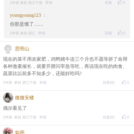
2年前 来自 浙江宁波
举报
回复
0
youngyoung123
：
你那是饿了……
2年前 来自 浙江
举报
回复
0
思明山
现在的菜不用农家肥，鸡鸭猪牛连三个月也不愿等拼了命用
各种激素催长，就要开膛问宰急等吃，再说现在吃的肉食、
蔬菜比以前多不知多少，还能好吃吗?
2年前 来自 浙江宁波
举报
回复
(0)
0
微微安楼
偶尔看见了
2年前 来自 浙江宁波
举报
回复
(0)
0
如画