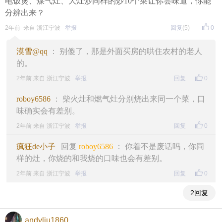
电饭煲、煤气灶、大灶炒同样的炒10个菜让你尝味道，你能
分辨出来？
2年前 来自 浙江宁波
举报
回复
(5)
0
漠雪@qq
： 别傻了，那是外面买房的哄住农村的老人
的。
2年前 来自 浙江宁波
举报
回复
0
roboy6586
： 柴火灶和燃气灶分别烧出来同一个菜，口
味确实会有差别。
2年前 来自 浙江宁波
举报
回复
0
疯狂de小子
回复
roboy6586
： 你着不是废话吗，你同
样的灶，你烧的和我烧的口味也会有差别。
2年前 来自 浙江宁波
举报
回复
0
2回复
andyliu1860