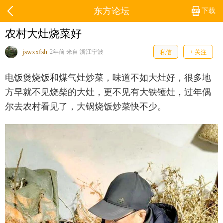
东方论坛
下载
农村大灶烧菜好
jswxxfsh
2年前 来自 浙江宁波
私信
+ 关注
电饭煲烧饭和煤气灶炒菜，味道不如大灶好，很多地
方早就不见烧柴的大灶，更不见有大铁镬灶，过年偶
尔去农村看见了，大锅烧饭炒菜快不少。