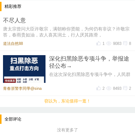
精彩推荐
不尽人意
唐太宗曾问大臣许敬宗，满朝称你贤能，为何仍有非议？许敬宗
答，春雨贵如油，农人喜其润土，行人厌其路滑，
道法自然88
1
9083
8
深化扫黑除恶专项斗争，举报途
径公布→
在这次深化扫黑除恶专项斗争中，人民群
众可以选择下列途径进行举报：一是利用
全国“12337”统一线上举报平
青春浙警李同學@sina
2
8493
2
窃以为，东论值得一逛！
全部评论
没有更多了