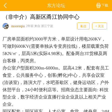
东方论坛
下载
（非中介）高新区甬江协同中心
mooreqiu
2年前 来自 浙江宁波
私信
+ 关注
厂房单层面积约3000平方米，单层设计用电260KV，
可做到600KV(需要单独从专变房拉线)，楼层载重负荷
5KN/㎡，层高5米(实际4.98米)。配备两台3T货梯及两
台客梯，丙类房。
办公室户型面积200m-6000m。层高4.2米，配套有员工
食堂，公共服务中心，创客(孵化)中心，共享会议室
(洽谈室)，路演大厅，水吧茶歇区，健身运动区，户外
休憩平台，24小时便利店等。招商业态主要面向: 科技
型企业，数字经济企业直播行业企业及以上相关产业
企业。
园区配套：园区班车，人才公寓，食堂，健身房，24H