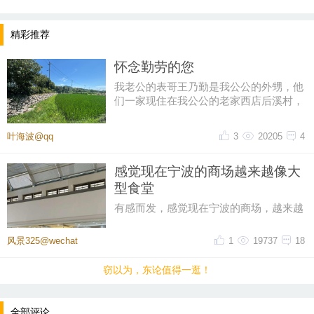
精彩推荐
怀念勤劳的您
我老公的表哥王乃勤是我公公的外甥，他
们一家现住在我公公的老家西店后溪村，
一辈子务农，有竹山还承包了农
叶海波@qq
3
20205
4
车企品牌汇聚
一站式购车正当时
感觉现在宁波的商场越来越像大
型食堂
本届车博会将为参展品牌打造高品质的展览体验平
有感而发，感觉现在宁波的商场，越来越
台，为参展观众提供一站式购车体验。展会汇集了豪
像大型食堂。其实也不止宁波的商场，好
华高端、主流畅销、新能源等近千款热门车型，数十
像全国的商场都是这样，现在逛
风景325@wechat
1
19737
18
场新车发布，众多汽车品牌参展，涵盖了市场主流燃
窃以为，东论值得一逛！
油、混动和纯电品牌。百万豪车、经济实惠代步车，S
UV、轿车、越野车，甚至是房车、机车，在车博会上
全部评论