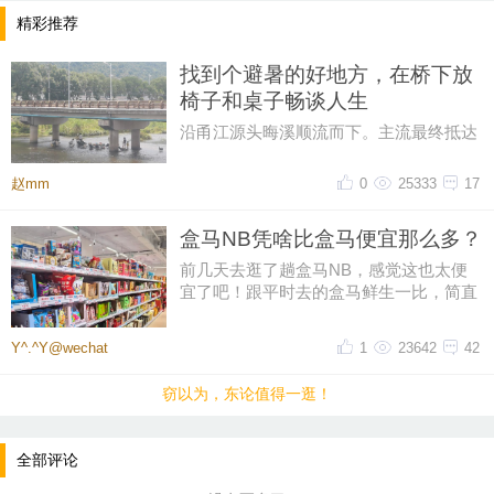
精彩推荐
找到个避暑的好地方，在桥下放
椅子和桌子畅谈人生
沿甬江源头晦溪顺流而下。主流最终抵达
的是‌亭下湖水库。亭下湖‌，是全国首批国
家水利风景区。由于“晦溪
赵mm
0
25333
17
盒马NB凭啥比盒马便宜那么多？
前几天去逛了趟盒马NB，感觉这也太便
宜了吧！跟平时去的盒马鲜生一比，简直
像两家店。同一个牌子，差价怎么
Y^.^Y@wechat
1
23642
42
窃以为，东论值得一逛！
全部评论