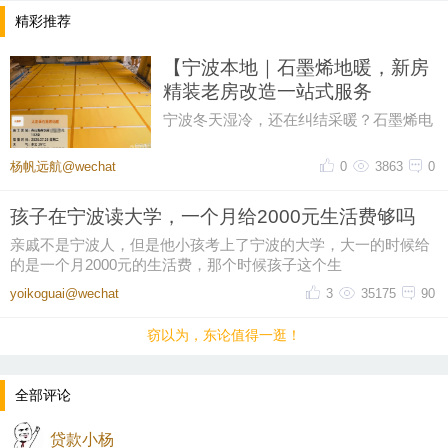
精彩推荐
【宁波本地｜石墨烯地暖，新房
精装老房改造一站式服务
宁波冬天湿冷，还在纠结采暖？石墨烯电
地暖，告别空调干燥、水暖麻烦，给家里
一套舒服的冬季取暖方案。🔥
杨帆远航@wechat
0
3863
0
孩子在宁波读大学，一个月给2000元生活费够吗
亲戚不是宁波人，但是他小孩考上了宁波的大学，大一的时候给
的是一个月2000元的生活费，那个时候孩子这个生
yoikoguai@wechat
3
35175
90
窃以为，东论值得一逛！
全部评论
贷款小杨