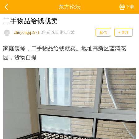
东方论坛
下载
二手物品给钱就卖
zhuyongq1971
2年前 来自 浙江宁波
私信
+ 关注
家庭装修，二手物品给钱就卖。地址高新区蓝湾花
园，货物自提