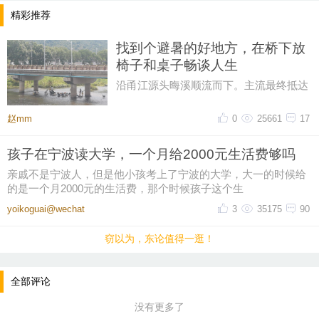
精彩推荐
找到个避暑的好地方，在桥下放
椅子和桌子畅谈人生
沿甬江源头晦溪顺流而下。主流最终抵达
的是‌亭下湖水库。亭下湖‌，是全国首批国
家水利风景区。由于“晦溪
赵mm
0
25661
17
孩子在宁波读大学，一个月给2000元生活费够吗
亲戚不是宁波人，但是他小孩考上了宁波的大学，大一的时候给
的是一个月2000元的生活费，那个时候孩子这个生
yoikoguai@wechat
3
35175
90
窃以为，东论值得一逛！
全部评论
没有更多了