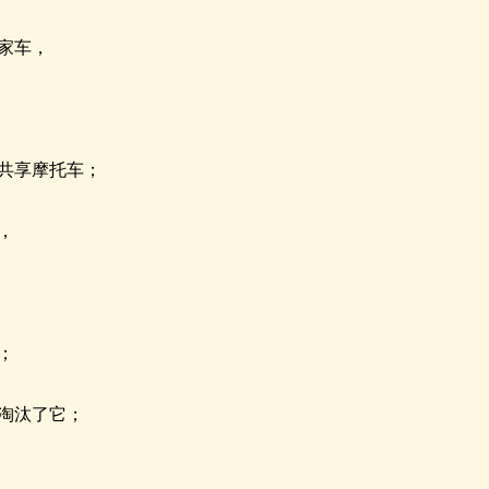
家车，
共享摩托车；
，
；
淘汰了它；