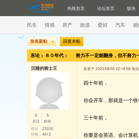
热线首页
论坛首页
版块
民生
情感
房产
旅游
爱好
汽车
婚
发表新帖
回复本帖
东论
>
８０年代
>
努力不一定能翻身，但不努力
沉睡的骑士王
发表于 2023/08/05 22:18:58 
四十年前，
你会开车，那就是一个铁
0
5
三十年前，
关注
粉丝
积分：
23205
经验：
4612
你要是会英语、会计算机