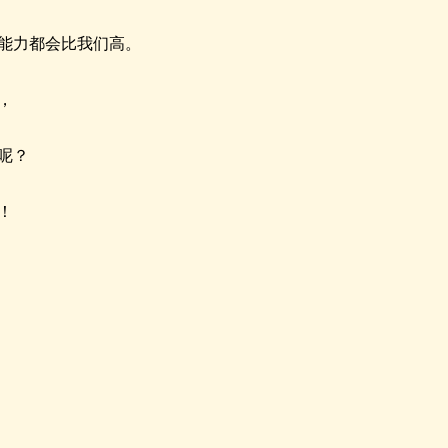
能力都会比我们高。
，
呢？
！