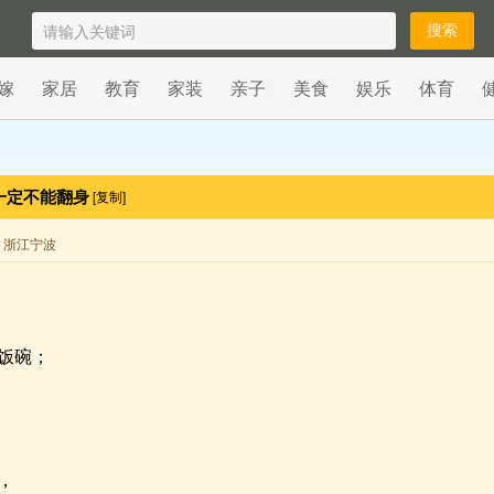
嫁
家居
教育
家装
亲子
美食
娱乐
体育
一定不能翻身
[复制]
来自 浙江宁波
饭碗；
，