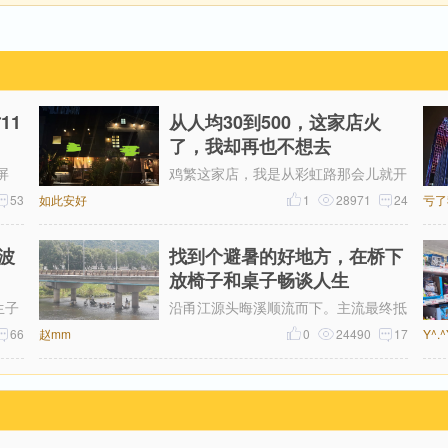
11
从人均30到500，这家店火
了，我却再也不想去
屏
鸡繁这家店，我是从彩虹路那会儿就开
线的
53
如此安好
始吃的，那时候觉得它特别有个性。网
1
28971
24
亏了
1晕
上骂声再多，我也愿意去，那时候感
波
找到个避暑的好地方，在桥下
放椅子和桌子畅谈人生
生子
沿甬江源头晦溪顺流而下。主流最终抵
66
赵mm
达的是‌亭下湖水库。亭下湖‌，是全国首
0
24490
17
Y^.
批国家水利风景区。由于“晦溪