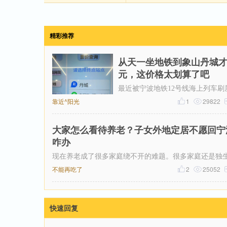
精彩推荐
从天一坐地铁到象山丹城才
元，这价格太划算了吧
最近被宁波地铁12号线海上列车刷
靠近^阳光
了，然后又在网上刷到了地铁12号
1
29822
票价，从天一广场坐到象山丹城是1
大家怎么看待养老？子女外地定居不愿回宁
咋办
现在养老成了很多家庭绕不开的难题。很多家庭还是独
女，不少年轻人在外成家立业，在大城市扎根生子，就
不能再吃了
2
25052
快速回复