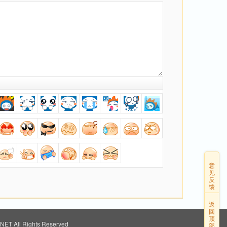
意
见
反
馈
返
回
顶
ET All Rights Reserved
部