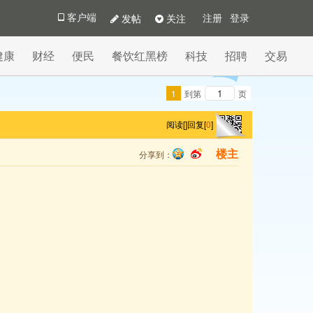
发帖
关注
客户端
注册
登录
健康
财经
便民
餐饮红黑榜
科技
招聘
交易
1
到第
页
阅读[
]
回复[
0
]
分享到：
楼主
qq
sina