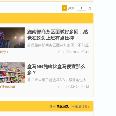
1
到第
页
跑南部商务区面试好多回，感
觉在这边上班有点压抑
前后跑南部商务区面试好多回，不知道
我亏了
为什么，一直对这片商务区提不起好
3
27897
41
感。成片密集写字楼自带压抑感，上下
盒马NB凭啥比盒马便宜那么
多？
前几天去逛了趟盒马NB，感觉这也太
^Y@wechat
便宜了吧！跟平时去的盒马鲜生一比，
1
23434
42
简直像两家店。同一个牌子，差价怎么
使用
高级回复
（可批量传图）