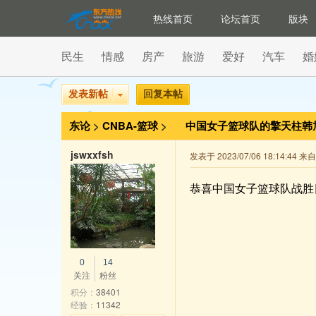
热线首页
论坛首页
版块
民生
情感
房产
旅游
爱好
汽车
婚
发表新帖
回复本帖
东论
>
CNBA-篮球
>
中国女子篮球队的擎天柱韩
jswxxfsh
发表于 2023/07/06 18:14:44 
恭喜中国女子篮球队战胜
0
14
关注
粉丝
积分：
38401
经验：
11342