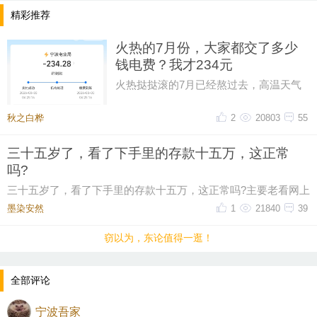
精彩推荐
火热的7月份，大家都交了多少
钱电费？我才234元
火热挞挞滚的7月已经熬过去，高温天气
只能靠空调救命，本以为这个月电费可能
超300，昨天一看帐单才234元。
秋之白桦
2
20803
55
三十五岁了，看了下手里的存款十五万，这正常
吗?
三十五岁了，看了下手里的存款十五万，这正常吗?主要老看网上
有人说这个年纪起码五十万起步，我身边有些朋
墨染安然ゝ
1
21840
39
窃以为，东论值得一逛！
全部评论
宁波吾家