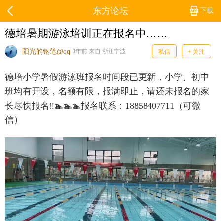
东方论坛
下载
德培暑期游泳培训正在报名中……
阳光的钢笔@qq
3年前 来自 浙江宁波
私信
+ 关注
德培小学暑假游泳班报名时间段已更新，小学、初中
班均有开设，名额有限，报满即止，请还未报名的家
长尽快报名‼️🏊🏊🏊报名联系：18858407711（可微
信）