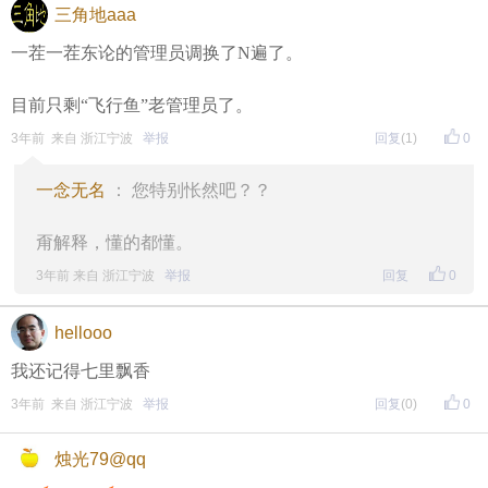
三角地aaa
一茬一茬东论的管理员调换了N遍了。
目前只剩“飞行鱼”老管理员了。
3年前 来自 浙江宁波
举报
回复
(1)
0
一念无名
： 您特别怅然吧？？
甭解释，懂的都懂。
3年前 来自 浙江宁波
举报
回复
0
hellooo
我还记得七里飘香
3年前 来自 浙江宁波
举报
回复
(0)
0
烛光79@qq