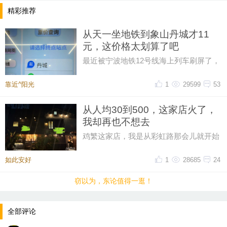
精彩推荐
从天一坐地铁到象山丹城才11
元，这价格太划算了吧
最近被宁波地铁12号线海上列车刷屏了，
然后又在网上刷到了地铁12号线的票价，
从天一广场坐到象山丹城是11晕
靠近^阳光
1
29599
53
从人均30到500，这家店火了，
我却再也不想去
鸡繁这家店，我是从彩虹路那会儿就开始
吃的，那时候觉得它特别有个性。网上骂
声再多，我也愿意去，那时候感
如此安好
1
28685
24
窃以为，东论值得一逛！
全部评论