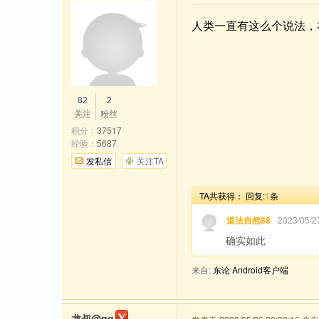
人类一直有这么个说法，
82
2
关注
粉丝
积分：
37517
经验：
5687
发私信
关注TA
TA共获得：
回复:
1
条
道法自然88
2023/05/
确实如此
来自:
东论 Android客户端
龙叔@qq