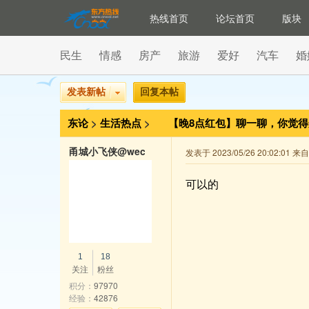
热线首页
论坛首页
版块
民生
情感
房产
旅游
爱好
汽车
婚
发表新帖
回复本帖
东论
>
生活热点
>
【晚8点红包】​聊一聊，你觉
甬城小飞侠@wechat
发表于 2023/05/26 20:02:01 
可以的
1
18
关注
粉丝
积分：
97970
经验：
42876