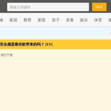
嫁
家居
教育
家装
亲子
美食
娱乐
体育
1
得安全感是靠存款带来的吗？
[复制]
来自 浙江宁波