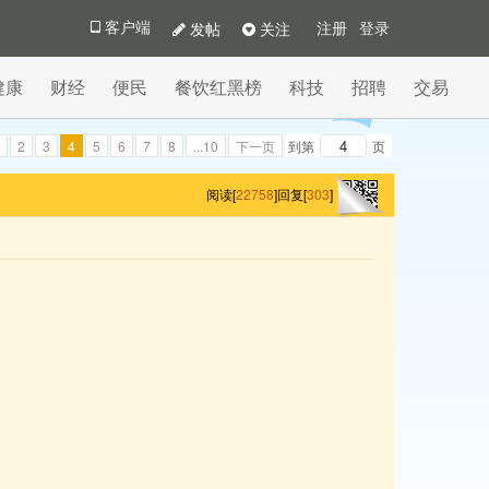
发帖
关注
客户端
注册
登录
健康
财经
便民
餐饮红黑榜
科技
招聘
交易
2
3
4
5
6
7
8
...10
下一页
到第
页
阅读[
22758
]
回复[
303
]