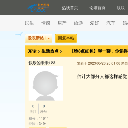
热线首页
论坛首页
版块
民生
情感
房产
旅游
爱好
汽车
婚
发表新帖
回复本帖
东论
>
生活热点
>
【晚8点红包】​聊一聊，你觉
快乐的未未123
发表于 2023/05/26 20:01:06 
估计大部分人都这样感觉
0
0
关注
粉丝
积分：
11611
经验：
3494