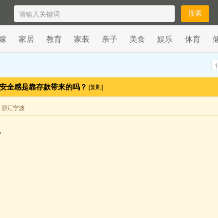
嫁
家居
教育
家装
亲子
美食
娱乐
体育
1
得安全感是靠存款带来的吗？
[复制]
来自 浙江宁波
。