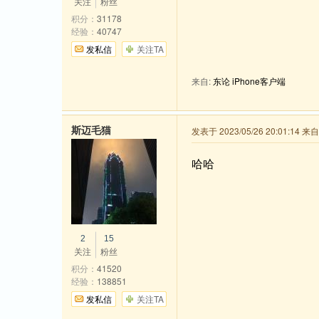
关注
粉丝
积分：
31178
经验：
40747
发私信
关注TA
来自:
东论 iPhone客户端
斯迈毛猫
发表于 2023/05/26 20:01:14 
哈哈
2
15
关注
粉丝
积分：
41520
经验：
138851
发私信
关注TA