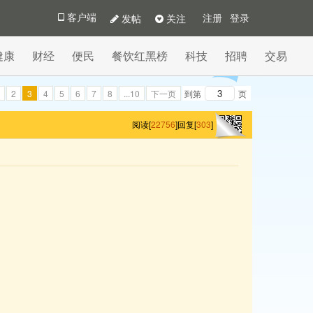
发帖
关注
客户端
注册
登录
健康
财经
便民
餐饮红黑榜
科技
招聘
交易
2
3
4
5
6
7
8
...10
下一页
到第
页
阅读[
22756
]
回复[
303
]