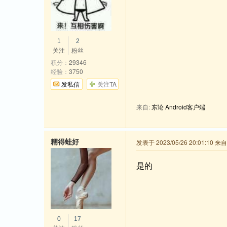
1
2
关注
粉丝
积分：
29346
经验：
3750
发私信
关注TA
来自:
东论 Android客户端
糯得蛙好
发表于 2023/05/26 20:01:10 
是的
0
17