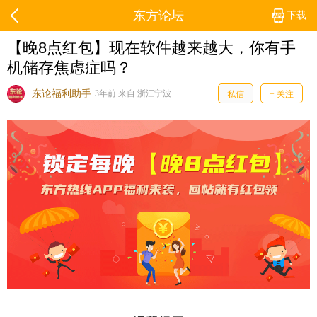
东方论坛
下载
【晚8点红包】​现在软件越来越大，你有手
机储存焦虑症吗？
东论福利助手
3年前 来自 浙江宁波
私信
+ 关注