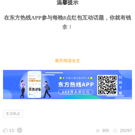
温馨提示
在东方热线APP参与每晚8点红包互动话题，你就有钱
拿
！
今日话题
｜
｜
展开阅读全文
现在软件越来越大，你有手机储存焦虑症吗？
小编先来：
相信不少人会有这样的苦恼，手机软件总是越来越
大，手机拍照空间、视频也是越来越多，然后就会越
来越卡顿。早期的16G到现在512G，总觉得手机出现
存空间不够。为了迎合消费者需求，甚至最近都有1T
生活热点
巨大内存的手机的出现，大家有手机储存焦虑吗？
13
305
20297