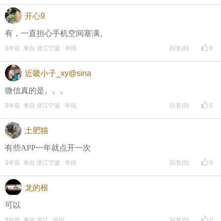
开心9
Copyright (c) 1996-2023 CNOOL.NET All Rights Reserv
ed
有，一直担心手机空间塞满。
3年前 来自 浙江宁波
举报
回复
(0)
0
近畿小子_xy@sina
微信真的是。。。
3年前 来自 浙江宁波
举报
回复
(0)
0
土肥猫
有些APP一年就点开一次
3年前 来自 浙江宁波
举报
回复
(0)
0
龙的根
可以
3年前 来自 浙江
举报
回复
(0)
0