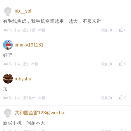
评论主题内容即可领取红包！
nb__sbf
评论主题内容即可领取红包！
有毛线焦虑，我手机空间越用：越大，不服来辩
期待每晚8点，与您不见不散！
3年前 来自 浙江宁波
举报
回复
(0)
0
↓↓↓↓↓↓
jimmly191131
另外，欢迎加入东方热线粉丝群！
好吧
只能扫描加入（不能识别二维码加入哦），
3年前 来自 浙江
举报
回复
(0)
0
更多福利等着你哦~
rubyshu
顶
3年前 来自 浙江杭州
举报
回复
(0)
0
共和国鱼雷123@wechat
新买手机，问题不大