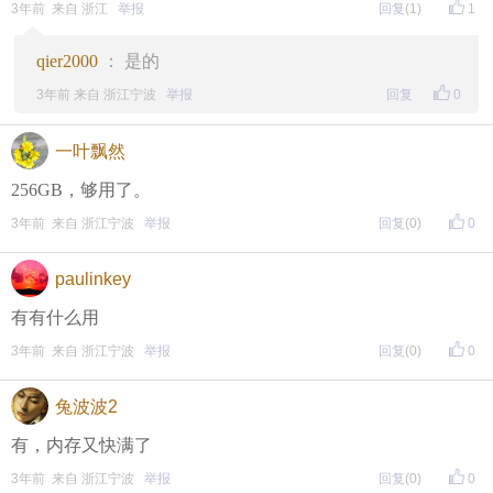
3年前 来自 浙江
举报
回复
(1)
1
qier2000
： 是的
东方热线APP新版本功能具体可参见【
新版东方热线APP
3年前 来自 浙江宁波
举报
回复
0
】指南，点击链接打开，
全新上线！这些新功能你了解吗？
一叶飘然
即可查看
https://bbs.cnool.net/10733168.html
256GB，够用了。
3年前 来自 浙江宁波
举报
回复
(0)
0
• 友情提醒
恶意灌水/答非所问，视为无效
paulinkey
未在规定时间内回复，视为无效
有有什么用
3年前 来自 浙江宁波
举报
回复
(0)
0
再次提醒
兔波波2
（重要的事情说三遍）
有，内存又快满了
评论主题内容即可领取红包！
3年前 来自 浙江宁波
举报
回复
(0)
0