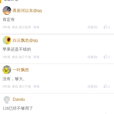
每晚20:00准时开始！
（
红包领完截止
）
关注我，锁定
甬新河以东@qq
红包帖分享此帖至朋友圈或好友，有机会获得更多红
肯定有
包。
3年前 来自 浙江杭州
举报
回复
(0)
2
• 参与方式
白云飘忽@qq
一、评论主题内容即可领取红包！
苹果还是不错的
3年前 来自 浙江宁波
举报
回复
(0)
1
二、分享主题帖，阅读数达到5个即可领取红包！
（必须在手机客户端参与哦！请注意下方参与方式
↓↓
一叶飘然
↓
）
没有，够大。
方式一：iOS已经上线，请大家在苹果手机APP Store页
3年前 来自 浙江宁波
举报
回复
(0)
1
面搜索下载
Dandu
方式二 ：安卓系统已经上线，请大家在安卓应用市场
128已经不够用了
页面搜索下载