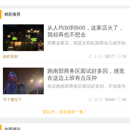
精彩推荐
从人均30到500，这家店火了，
我却再也不想去
鸡繁这家店，我是从彩虹路那会儿就开始
吃的，那时候觉得它特别有个性。网上骂
声再多，我也愿意去，那时候感
如此安好
1
30277
24
跑南部商务区面试好多回，感觉
提示：回复之后就能看到红包，点击下方“开”即可领
在这边上班有点压抑
取红包~
前后跑南部商务区面试好多回，不知道为
什么，一直对这片商务区提不起好感。成
片密集写字楼自带压抑感，上下
亏了我亏了
3
30040
44
晚8点红包规则看这里
窃以为，东论值得一逛！
↓↓↓
• 福利时间
全部评论