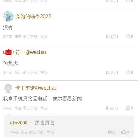
3年前 来自 浙江宁波
举报
回复
(0)
0
奔跑的蜗牛2022
没有
3年前 来自 浙江宁波
举报
回复
(0)
0
符一@wechat
你焦虑
公司简介
3年前 来自 浙江宁波
举报
回复
(0)
0
联系我们
卡丁车诺@wechat
广告服务
我拿手机只接受电话，偶尔看看新闻
IDC业务
3年前 来自 浙江宁波
举报
回复
(1)
0
建议投诉
qier2000
： 厉害厉害
网管留言
3年前 来自 浙江宁波
举报
回复
0
客户服务: 0574—87300169