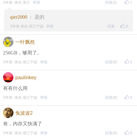
3年前 来自 浙江
举报
回复
(1)
1
qier2000
： 是的
东方热线APP新版本功能具体可参见【
新版东方热线APP
3年前 来自 浙江宁波
举报
回复
0
】指南，点击链接打开，
全新上线！这些新功能你了解吗？
一叶飘然
即可查看
https://bbs.cnool.net/10733168.html
256GB，够用了。
3年前 来自 浙江宁波
举报
回复
(0)
0
• 友情提醒
恶意灌水/答非所问，视为无效
paulinkey
未在规定时间内回复，视为无效
有有什么用
3年前 来自 浙江宁波
举报
回复
(0)
0
再次提醒
兔波波2
（重要的事情说三遍）
有，内存又快满了
评论主题内容即可领取红包！
3年前 来自 浙江宁波
举报
回复
(0)
0