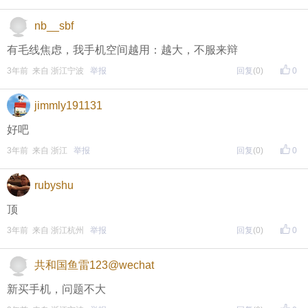
评论主题内容即可领取红包！
nb__sbf
评论主题内容即可领取红包！
有毛线焦虑，我手机空间越用：越大，不服来辩
期待每晚8点，与您不见不散！
3年前 来自 浙江宁波
举报
回复
(0)
0
↓↓↓↓↓↓
jimmly191131
另外，欢迎加入东方热线粉丝群！
好吧
只能扫描加入（不能识别二维码加入哦），
3年前 来自 浙江
举报
回复
(0)
0
更多福利等着你哦~
rubyshu
顶
3年前 来自 浙江杭州
举报
回复
(0)
0
共和国鱼雷123@wechat
新买手机，问题不大