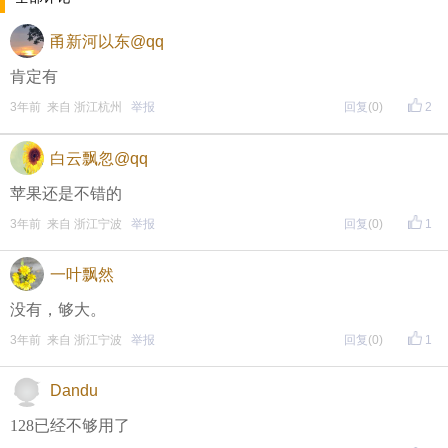
每晚20:00准时开始！
（
红包领完截止
）
关注我，锁定
甬新河以东@qq
红包帖分享此帖至朋友圈或好友，有机会获得更多红
肯定有
包。
3年前 来自 浙江杭州
举报
回复
(0)
2
• 参与方式
白云飘忽@qq
一、评论主题内容即可领取红包！
苹果还是不错的
3年前 来自 浙江宁波
举报
回复
(0)
1
二、分享主题帖，阅读数达到5个即可领取红包！
（必须在手机客户端参与哦！请注意下方参与方式
↓↓
一叶飘然
↓
）
没有，够大。
方式一：iOS已经上线，请大家在苹果手机APP Store页
3年前 来自 浙江宁波
举报
回复
(0)
1
面搜索下载
Dandu
方式二 ：安卓系统已经上线，请大家在安卓应用市场
128已经不够用了
页面搜索下载