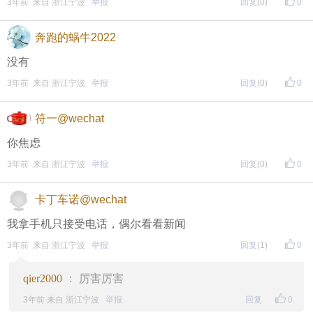
3年前 来自 浙江宁波
举报
回复
(0)
0
奔跑的蜗牛2022
没有
3年前 来自 浙江宁波
举报
回复
(0)
0
符一@wechat
你焦虑
公司简介
3年前 来自 浙江宁波
举报
回复
(0)
0
联系我们
卡丁车诺@wechat
广告服务
我拿手机只接受电话，偶尔看看新闻
IDC业务
3年前 来自 浙江宁波
举报
回复
(1)
0
建议投诉
qier2000
： 厉害厉害
网管留言
3年前 来自 浙江宁波
举报
回复
0
客户服务: 0574—87300169