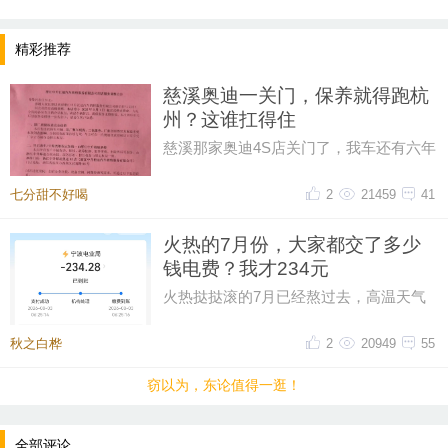
精彩推荐
慈溪奥迪一关门，保养就得跑杭
州？这谁扛得住
慈溪那家奥迪4S店关门了，我车还有六年
保养套餐没用完呢！打电话过去问，售后
说保养正常做，但得去杭州。我
七分甜不好喝
2
21459
41
火热的7月份，大家都交了多少
提示：回复之后就能看到红包，点击下方“开”即可领
钱电费？我才234元
取红包~
火热挞挞滚的7月已经熬过去，高温天气
只能靠空调救命，本以为这个月电费可能
超300，昨天一看帐单才234元。
秋之白桦
2
20949
55
晚8点红包规则看这里
窃以为，东论值得一逛！
↓↓↓
• 福利时间
全部评论