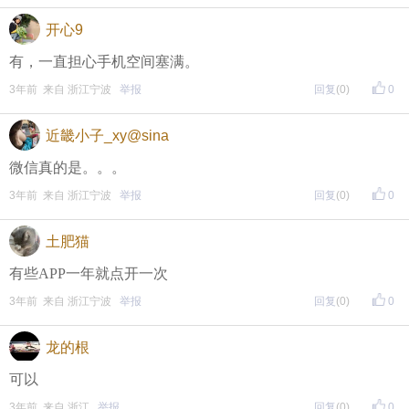
开心9
Copyright (c) 1996-2023 CNOOL.NET All Rights Reserv
ed
有，一直担心手机空间塞满。
3年前 来自 浙江宁波
举报
回复
(0)
0
近畿小子_xy@sina
微信真的是。。。
3年前 来自 浙江宁波
举报
回复
(0)
0
土肥猫
有些APP一年就点开一次
3年前 来自 浙江宁波
举报
回复
(0)
0
龙的根
可以
3年前 来自 浙江
举报
回复
(0)
0