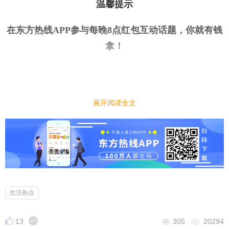
温馨提示
在东方热线APP参与每晚8点红包互动话题，你就有钱
拿
！
今日话题
｜
｜
展开阅读全文
现在软件越来越大，你有手机储存焦虑症吗？
小编先来：
相信不少人会有这样的苦恼，手机软件总是越来越
大，手机拍照空间、视频也是越来越多，然后就会越
来越卡顿。早期的16G到现在512G，总觉得手机出现
存空间不够。为了迎合消费者需求，甚至最近都有1T
生活热点
巨大内存的手机的出现，大家有手机储存焦虑吗？
13
305
20294