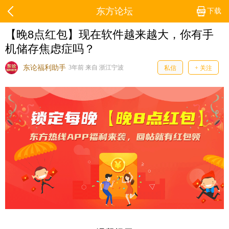
东方论坛
下载
【晚8点红包】​现在软件越来越大，你有手
机储存焦虑症吗？
东论福利助手
3年前 来自 浙江宁波
私信
+ 关注