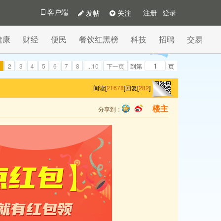
发帖
关注
客户端
注册
登录
健康
财经
便民
餐饮红黑榜
科技
招聘
交易
2
3
4
5
6
7
8
...10
下一页
到第
页
阅读[
21678
]
回复[
282
]
分享到：
楼主
qq
sina