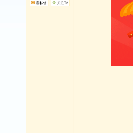
发私信
关注TA