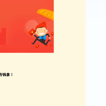
有钱拿
！