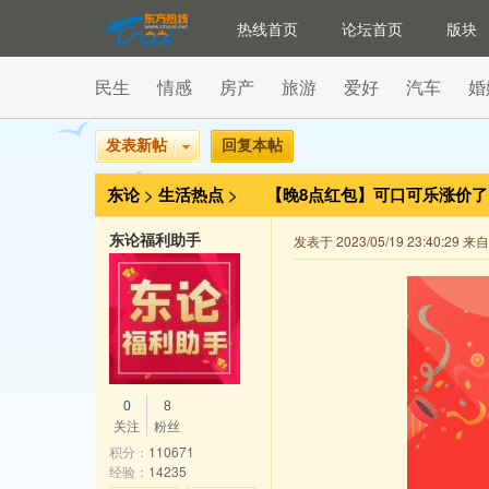
热线首页
论坛首页
版块
民生
情感
房产
旅游
爱好
汽车
婚
发表新帖
回复本帖
东论
>
生活热点
>
【晚8点红包】可口可乐涨价
东论福利助手
发表于 2023/05/19 23:40:29 
0
8
关注
粉丝
积分：
110671
经验：
14235