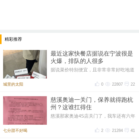
精彩推荐
最近这家快餐店据说在宁波很是
火爆，排队的人很多
据说菜价特别便宜，且非常非常好吃地道
排队的人，很多很多。。。。大热天
城里的太阳
0
22807
22
慈溪奥迪一关门，保养就得跑杭
州？这谁扛得住
慈溪那家奥迪4S店关门了，我车还有六年
保养套餐没用完呢！打电话过去问，售后
说保养正常做，但得去杭州。我
七分甜不好喝
2
21284
41