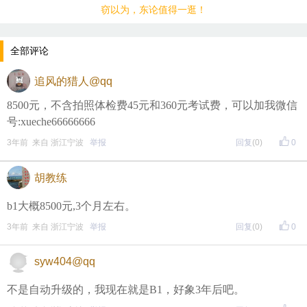
窃以为，东论值得一逛！
全部评论
追风的猎人@qq
8500元，不含拍照体检费45元和360元考试费，可以加我微信
号:xueche66666666
3年前 来自 浙江宁波
举报
回复
(0)
0
胡教练
b1大概8500元,3个月左右。
3年前 来自 浙江宁波
举报
回复
(0)
0
syw404@qq
不是自动升级的，我现在就是B1，好象3年后吧。