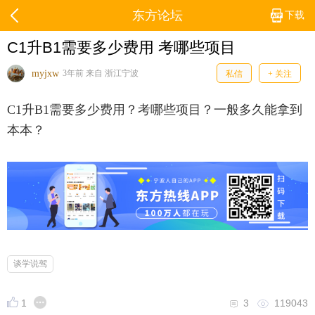
东方论坛
下载
C1升B1需要多少费用 考哪些项目
myjxw
3年前 来自 浙江宁波
私信
+ 关注
C1升B1需要多少费用？考哪些项目？一般多久能拿到
本本？
谈学说驾
1
3
119043