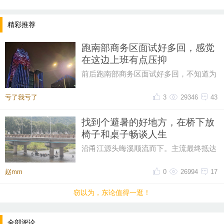
精彩推荐
跑南部商务区面试好多回，感觉
在这边上班有点压抑
前后跑南部商务区面试好多回，不知道为
什么，一直对这片商务区提不起好感。成
片密集写字楼自带压抑感，上下
亏了我亏了
3
29346
43
找到个避暑的好地方，在桥下放
椅子和桌子畅谈人生
沿甬江源头晦溪顺流而下。主流最终抵达
的是‌亭下湖水库。亭下湖‌，是全国首批国
家水利风景区。由于“晦溪
赵mm
0
26994
17
窃以为，东论值得一逛！
全部评论