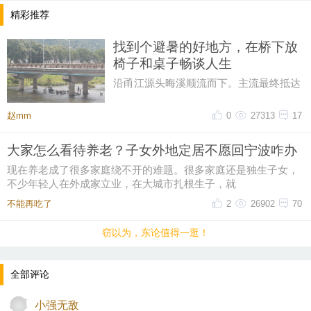
精彩推荐
找到个避暑的好地方，在桥下放
椅子和桌子畅谈人生
沿甬江源头晦溪顺流而下。主流最终抵达
的是‌亭下湖水库。亭下湖‌，是全国首批国
家水利风景区。由于“晦溪
赵mm
0
27313
17
大家怎么看待养老？子女外地定居不愿回宁波咋办
现在养老成了很多家庭绕不开的难题。很多家庭还是独生子女，
不少年轻人在外成家立业，在大城市扎根生子，就
不能再吃了
2
26902
70
窃以为，东论值得一逛！
全部评论
小强无敌