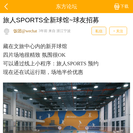
东方论坛
下载
旅人SPORTS全新球馆~球友招募
饭团@wechat
3年前 来自 浙江宁波
私信
+ 关注
藏在文旅中心内的新开球馆
四片场地很精致 氛围很OK
可以通过线上小程序：旅人SPORTS 预约
现在还在试运行期，场地半价优惠