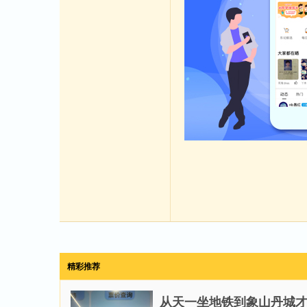
精彩推荐
从天一坐地铁到象山丹城才