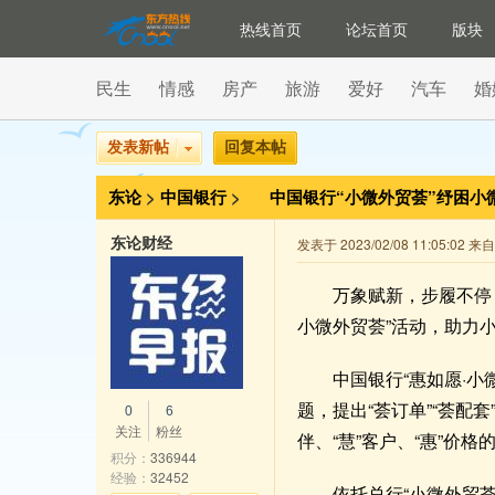
热线首页
论坛首页
版块
民生
情感
房产
旅游
爱好
汽车
婚
发表新帖
回复本帖
东论
>
中国银行
>
中国银行“小微外贸荟”纾困小
东论财经
发表于 2023/02/08 11:05:02 
万象赋新，步履不停
小微外贸荟”活动，助力
中国银行“惠如愿·
题，提出“荟订单”“荟配套”
0
6
关注
粉丝
伴、“慧”客户、“惠”
积分：
336944
经验：
32452
依托总行“小微外贸