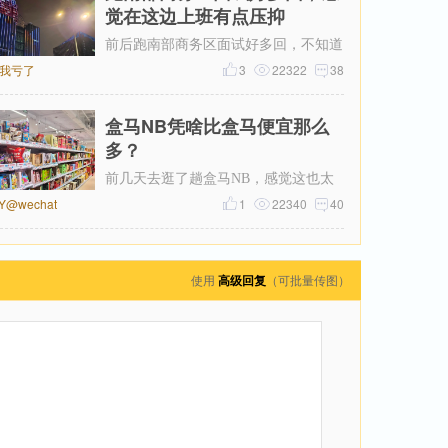
觉在这边上班有点压抑
前后跑南部商务区面试好多回，不知道
我亏了
为什么，一直对这片商务区提不起好
3
22322
38
感。成片密集写字楼自带压抑感，上下
盒马NB凭啥比盒马便宜那么
多？
前几天去逛了趟盒马NB，感觉这也太
^Y@wechat
便宜了吧！跟平时去的盒马鲜生一比，
1
22340
40
简直像两家店。同一个牌子，差价怎么
使用
高级回复
（可批量传图）