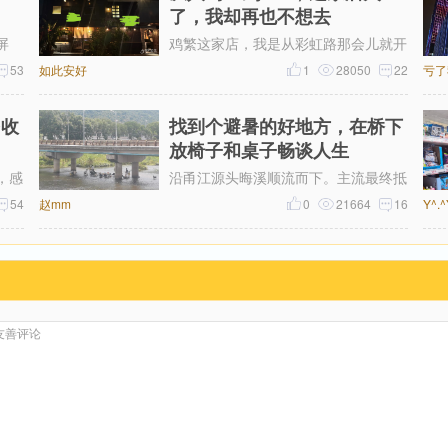
了，我却再也不想去
屏
鸡繁这家店，我是从彩虹路那会儿就开
线的
53
如此安好
始吃的，那时候觉得它特别有个性。网
1
28050
22
亏了
1晕
上骂声再多，我也愿意去，那时候感
多收
找到个避暑的好地方，在桥下
放椅子和桌子畅谈人生
，感
沿甬江源头晦溪顺流而下。主流最终抵
来越
54
赵mm
达的是‌亭下湖水库。亭下湖‌，是全国首
0
21664
16
Y^.
杆
批国家水利风景区。由于“晦溪