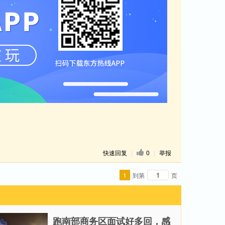
快速回复
|
0
|
举报
1
到第
页
跑南部商务区面试好多回，感