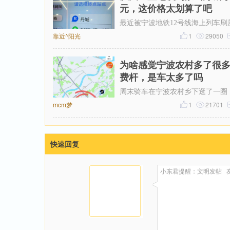
元，这价格太划算了吧
最近被宁波地铁12号线海上列车刷
靠近^阳光
了，然后又在网上刷到了地铁12号
1
29050
票价，从天一广场坐到象山丹城是1
为啥感觉宁波农村多了很
费杆，是车太多了吗
周末骑车在宁波农村乡下逛了一圈
mcm梦
觉比起之前，宁波农村的收费杆越
1
21701
多了，感觉几乎每个村头都有收费
快速回复