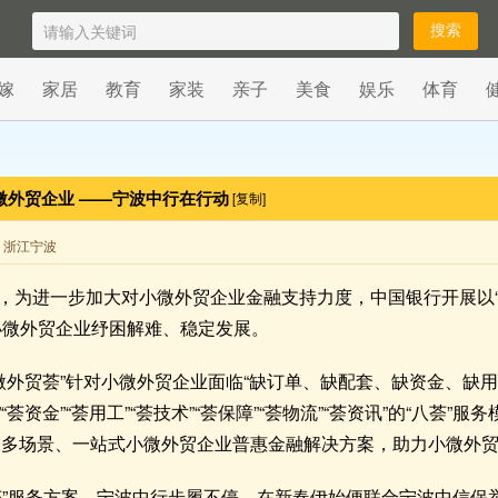
嫁
家居
教育
家装
亲子
美食
娱乐
体育
微外贸企业 ——宁波中行在行动
[复制]
来自 浙江宁波
，为进一步加大对小微外贸企业金融支持力度，中国银行开展以“荟
小微外贸企业纾困解难、稳定发展。
小微外贸荟”针对小微外贸企业面临“缺订单、缺配套、缺资金、缺
“荟资金”“荟用工”“荟技术”“荟保障”“荟物流”“荟资讯”的“八荟”
价格的多场景、一站式小微外贸企业普惠金融解决方案，助力小微外
荟”服务方案，宁波中行步履不停，在新春伊始便联合宁波中信保