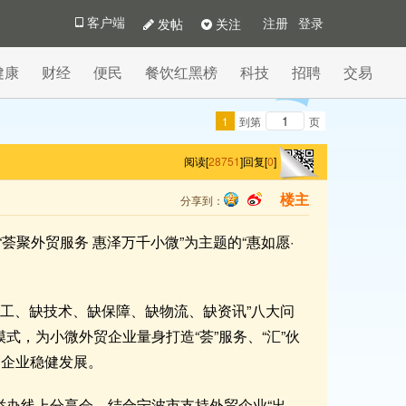
发帖
关注
客户端
注册
登录
健康
财经
便民
餐饮红黑榜
科技
招聘
交易
1
到第
页
阅读[
28751
]
回复[
0
]
分享到：
楼主
qq
sina
聚外贸服务 惠泽万千小微”为主题的“惠如愿·
用工、缺技术、缺保障、缺物流、缺资讯”八大问
服务模式，为小微外贸企业量身打造“荟”服务、“汇”伙
贸企业稳健发展。
举办线上分享会，结合宁波市支持外贸企业“出