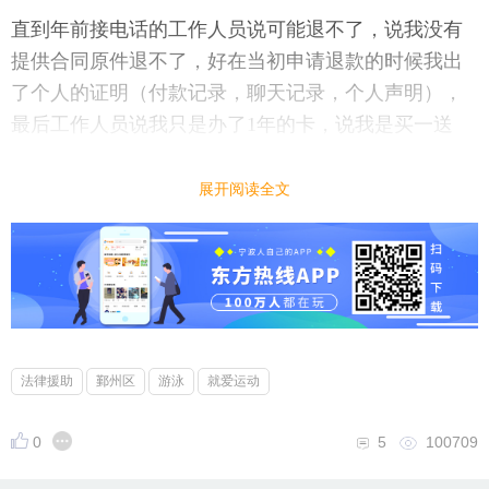
直到年前接电话的工作人员说可能退不了，说我没有
提供合同原件退不了，好在当初申请退款的时候我出
了个人的证明（付款记录，聊天记录，个人声明），
最后工作人员说我只是办了1年的卡，说我是买一送
一，好吧只要你能退钱，这个亏我认了。让我节后再
联系他们，目前电话要不是没人接要么就是通话中。
展开阅读全文
选择氧动力办卡是因为看他们好歹在文化广场也办了
很多年了，不像某日一样给人感觉就是要跑路一样，
而且氧动力北仑还有店在。虽然疫情的原因导致你们
生意不好了，但是这种损失转嫁给消费者说不过去
法律援助
鄞州区
游泳
就爱运动
吧，大家这几年都不好过，本来按照时间我可以退200
0多，现在说只给我退1000多，再磨下去费时费力还没
0
5
100709
结果。