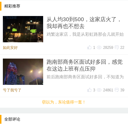
精彩推荐
我就想问问还有人没退钱吗？有没有维权的群，我自
从人均30到500，这家店火了，
己的书面材料和电话录音什么都保存了。这几天我再
我却再也不想去
打打电话试试，看看是什么进展了……
鸡繁这家店，我是从彩虹路那会儿就开始
吃的，那时候觉得它特别有个性。网上骂
声再多，我也愿意去，那时候感
如此安好
1
28259
22
跑南部商务区面试好多回，感觉
在这边上班有点压抑
前后跑南部商务区面试好多回，不知道为
什么，一直对这片商务区提不起好感。成
片密集写字楼自带压抑感，上下
亏了我亏了
3
24861
39
窃以为，东论值得一逛！
全部评论