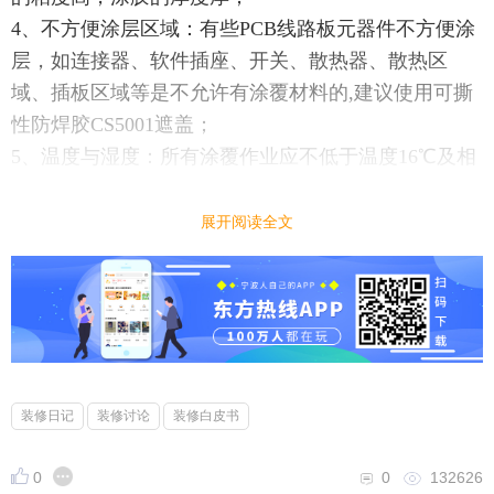
4、不方便涂层区域：有些PCB线路板元器件不方便涂
层，如连接器、软件插座、开关、散热器、散热区
域、插板区域等是不允许有涂覆材料的,建议使用可撕
性防焊胶CS5001遮盖；
5、温度与湿度：所有涂覆作业应不低于温度16℃及相
对湿度不低于75％的条件下进行。PCB线路板作为复
合材料会吸潮，如不去潮，三防漆不能充分起到应有
展开阅读全文
的防护作用。而预干、真空干燥则可去除大部分湿
气；
6、涂层修复方法：如果要修复已经涂覆的器件，只需
将焊接电烙铁直接接触涂层就可去掉该元器件，装上
新的元器件后，再将该区域用刷子或溶剂【稀释剂】
清洗干净，然后干燥，重新再用三防漆涂料涂覆即
装修日记
装修讨论
装修白皮书
可；
7、三防漆一般含有可燃溶剂，应避高温与明火，应具
0
0
132626