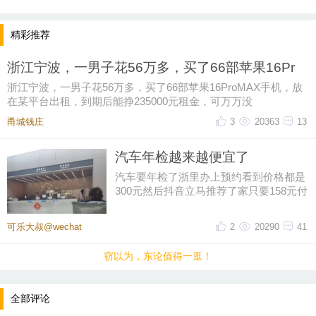
备足够的通风条件，避免长时间吸入挥发性气体和长
时间反复与皮肤接触受损，而涂上三防漆完全固化后
精彩推荐
加工的PCB线路板元器件基本上对人体无任何伤害。
浙江宁波，一男子花56万多，买了66部苹果16Pr
8、每24小时喷完漆后须再拆下喷枪的进漆管，用喷罐
浙江宁波，一男子花56万多，买了66部苹果16ProMAX手机，放
装适量的稀释剂并喷10次以上，防止下固化堵塞，每
在某平台出租，到期后能挣235000元租金，可万万没
周拆下喷枪头进行清洗，对喷嘴和调节螺丝进行完全
甬城钱庄
3
20363
13
清洗，清洗时不可将针阀与其它器件同时清洗或混
放，防止针阀碰坏针尖，不可用针阀戳其它物品，防
汽车年检越来越便宜了
止损坏针阀，对超过12小时不使用喷枪也要完全清
汽车要年检了浙里办上预约看到价格都是
300元然后抖音立马推荐了家只要158元付
洗，对刷漆用的器具每天用完后须用稀释剂将器具清
好钱再扣掉优惠券只花了155元
洗干净，清洗后产生的废液集中在密闭的胶桶内，不
可乐大叔@wechat
2
20290
41
得随便处理，以便环保。
9、所有喷漆的空桶均须盖紧并放在规定的地方，空
窃以为，东论值得一逛！
桶、残渣、废液须由专业的废弃物处理公司统一处
理。
全部评论