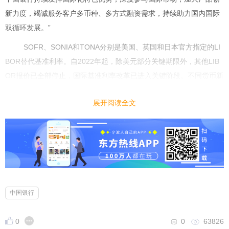
新力度，竭诚服务客户多币种、多方式融资需求，持续助力国内国际
”
双循环发展。
SOFR
SONIA
TONA
LI
、
和
分别是美国、英国和日本官方指定的
BOR
2022
LIB
替代基准利率。自
年起，除美元部分关键期限外，其他
OR
报价已全部停止，国际基准利率改革已进入关键阶段。不同货币新
SOFR
SONIA
基准利率债券市场发展进度情况不一，美元
及英镑
债券
展开阅读全文
TONA
市场进入实质发展阶段，日元
浮息债在此前从未有过公募发
行。
中国银行新基准债券成功发行引发市场广泛关注。中国银行此前
SOFR
SONIA
SOFR
发行的
和
浮息债分别为亚洲首笔
债和全球首笔公
SONIA
TONA
募非主权类
高级债。本次
债券发行后，中国银行成为全
SOFR
SONIA
TONA
球迄今唯一一家
、
、
公募浮息债均有发行的机
中国银行
构。业内人士指出，引领发行新基准浮息债需要深厚的发行经验积
累，对发行人在条款设计、规则了解、市场判断、统筹协调、量价平
0
0
63826
衡、执行能力等方面均提出了很高的要求。中国银行是最早启动应对