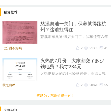
国际基准利率改革的中资金融机构，持续发行新基准浮息债也是其全
球经营特色与优势的体现。
精彩推荐
除新基准浮息债外，中国银行还在众多债券发行细分领域持续深
慈溪奥迪一关门，保养就得跑杭
1
耕，去年来连续完成多笔受市场瞩目的发行。今年
月，《环球资本》
州？这谁扛得住
“
Most impressive FIG iss
将中国银行评为中国
最佳金融机构发行人（
慈溪那家奥迪4S店关门了，我车还有六年
保养套餐没用完呢！打电话过去问，售后
uer
”
“
”
）
，评价其
愿意并有能力持续性完成从未尝试过的交易
。
说保养正常做，但得去杭州。我
七分甜不好喝
2
21335
41
“
”
去年以来，中国银行加速创新，成功发行了全球首笔
玉兰债
、
全球首笔可持续发展再挂钩债券、全球首笔金融机构公募转型债券、
火热的7月份，大家都交了多少
全球首笔金融机构生物多样性绿色债券等。以往中国银行还发行了全
钱电费？我才234元
球首笔商业机构蓝色债券暨亚洲首笔蓝色债券、首笔中资无固定期限
火热挞挞滚的7月已经熬过去，高温天气
只能靠空调救命，本以为这个月电费可能
资本债券（即永续债），中资银行首笔绿色资产担保债券等。
超300，昨天一看帐单才234元。
秋之白桦
2
20870
55
“
中国银行多笔全球性创新交易涉及绿色转型金融领域。自
双
”
窃以为，东论值得一逛！
碳
目标提出以来，绿色金融就成为我国金融市场的热门话题。中国银
“
”
行在集团
十四五
规划中提出将绿色金融列为重点发展的方向之一，
“
‘
’
‘
’
周权对此解释道，
实现
碳达峰
、
碳中和
，是把握新发展阶段、贯彻
全部评论