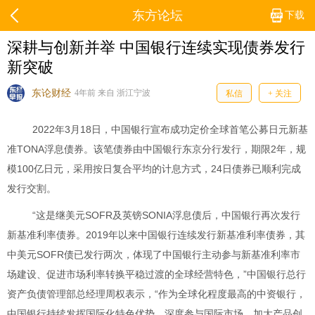
东方论坛
下载
深耕与创新并举 中国银行连续实现债券发行
新突破
东论财经
4年前 来自 浙江宁波
私信
+ 关注
2022
3
18
年
月
日，中国银行宣布成功定价全球首笔公募日元新基
TONA
2
准
浮息债券。该笔债券由中国银行东京分行发行，期限
年，规
100
24
模
亿日元，采用按日复合平均的计息方式，
日债券已顺利完成
发行交割。
“
SOFR
SONIA
这是继美元
及英镑
浮息债后，中国银行再次发行
2019
新基准利率债券。
年以来中国银行连续发行新基准利率债券，其
SOFR
中美元
债已发行两次，体现了中国银行主动参与新基准利率市
”
场建设、促进市场利率转换平稳过渡的全球经营特色，
中国银行总行
“
资产负债管理部总经理周权表示，
作为全球化程度最高的中资银行，
中国银行持续发挥国际化特色优势，深度参与国际市场，加大产品创