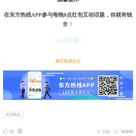
在东方热线APP参与每晚8点红包互动话题，你就有钱
拿
！
今日话题
｜
｜
买东西时，你如何看待商家的凑称行为？
展开阅读全文
小编先来：
我是不太喜欢商家为了多卖点，硬是强行凑称。要多
少就多少，给人多加这是干啥呢？有时候拿回家了还
吃不完，挺浪费的。但是有些人，不这么认为。觉得
生活热点
无所谓。可能有时候也是不好意思讲，商家多称就多
31
216
35848