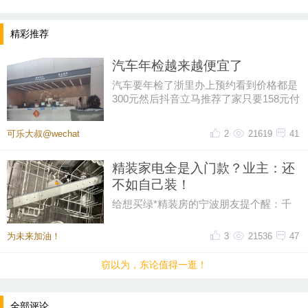
称吧，给钱就是了。如果是你，你是怎么看待这种事
情的呢？
精彩推荐
汽车年检越来越便宜了
汽车要年检了浙里办上预约看到价格都是
300元然后抖音立马推荐了家只要158元付
好钱再扣掉优惠券只花了155元
可乐大叔@wechat
2
21619
41
精装家电全是入门款？业主：还
不如自己装！
给想买绿*精装房的宁波朋友提个醒：千
万别对自带的家电抱幻想！全屋配的都是
各品牌最入门的款，就拿洗碗机
为未来加油！
3
21536
47
窃以为，东论值得一逛！
提示：回复之后就能看到红包，点击下方“开”即可领
全部评论
取红包~