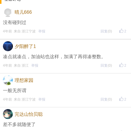
晴儿666
晚8点红包规则看这里
没有碰到过
4年前 来自 浙江宁波
举报
回复
(0)
2
↓↓↓
• 福利时间
夕阳醉了1
每晚20:00准时开始！
（
红包领完截止
）
关注我，锁定
凑点就凑点，加油站也这样，加满了再得凑整数。
红包帖分享此帖至朋友圈或好友，有机会获得更多红
4年前 来自 浙江
举报
回复
(0)
2
包。
理想家园
一般无所谓
• 参与方式
4年前 来自 浙江宁波
举报
回复
(0)
2
一、评论主题内容即可领取红包！
完达山怡贝聪
二、分享主题帖，阅读数达到5个即可领取红包！
差不多就随便了
（必须在手机客户端参与哦！请注意下方参与方式
↓↓