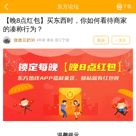
东方论坛
下载
【晚8点红包】买东西时，你如何看待商家
的凑称行为？
微微豆奶98
4年前 来自 浙江宁波
私信
+ 关注
温馨提示