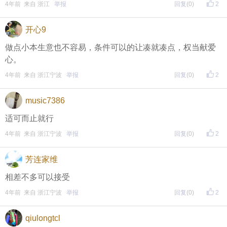
4年前 来自 浙江
举报
回复
(0)
2
↓
）
方式一：iOS已经上线，请大家在苹果手机APP Store页
开心9
面搜索下载
做点小本生意也不容易，条件可以的让凑就凑点，权当献爱
心。
方式二 ：安卓系统已经上线，请大家在安卓应用市场
4年前 来自 浙江宁波
举报
回复
(0)
2
页面搜索下载
music7386
东方热线APP新版本功能具体可参见【
适可而止就行
新版东方热线APP
4年前 来自 浙江宁波
举报
回复
(0)
2
】指南，点击链接打开，
全新上线！这些新功能你了解吗？
即可查看
https://bbs.cnool.net/10733168.html
芳连家维
相差不多可以接受
• 友情提醒
4年前 来自 浙江宁波
举报
回复
(0)
2
恶意灌水/答非所问，视为无效
qiulongtcl