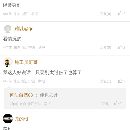
未在规定时间内回复，视为无效
经常碰到
4年前 来自 浙江
举报
回复
(0)
2
再次提醒
难以@qq
（重要的事情说三遍）
看情况的
评论主题内容即可领取红包！
4年前 来自 浙江宁波
举报
回复
(0)
2
评论主题内容即可领取红包！
施工员哥哥
评论主题内容即可领取红包！
我这人好说话，只要别太过份了也算了
期待每晚8点，与您不见不散！
4年前 来自 浙江宁波
举报
回复
(1)
2
↓↓↓↓↓↓
另外，欢迎加入东方热线粉丝群！
道法自然88
： 俺也如此
4年前 来自 浙江宁波
举报
回复
0
只能扫描加入（不能识别二维码加入哦），
更多福利等着你哦~
龙的根
路过