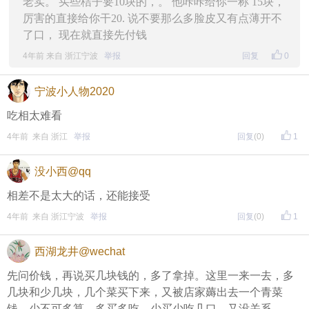
老实。 买些桔子要10块的，。 他咔咔给你一称 15块，
厉害的直接给你干20. 说不要那么多脸皮又有点薄开不
了口， 现在就直接先付钱
4年前 来自 浙江宁波
举报
回复
0
宁波小人物2020
吃相太难看
4年前 来自 浙江
举报
回复
(0)
1
没小西@qq
相差不是太大的话，还能接受
4年前 来自 浙江宁波
举报
回复
(0)
1
西湖龙井@wechat
先问价钱，再说买几块钱的，多了拿掉。这里一来一去，多
几块和少几块，几个菜买下来，又被店家薅出去一个青菜
钱。少不可多算。多买多吃，少买少吃几口，又没关系。