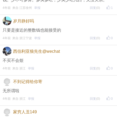
4年前 来自 江苏徐州
举报
回复
(0)
1
岁月静好吗
只要是接近的整数钱也能接受的
4年前 来自 浙江宁波
举报
回复
(0)
0
西伯利亚狼先生@wechat
不买不会烦
4年前 来自 浙江
举报
回复
(0)
0
不到记得给你寄
无所谓啦
4年前 来自 浙江
举报
回复
(0)
0
家穷人丑149