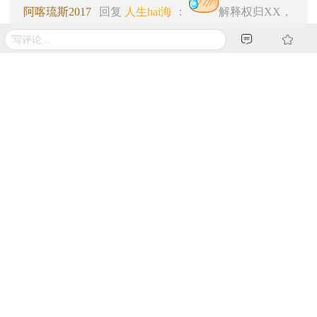
阿喀琉斯2017
回复
人生hai海
：
解释权归XX，
结果是贪小便宜的太多，给维稳和防疫增加负担了，JC
介入了。
4年前 来自 浙江宁波
举报
回复
0
道法自然88
我也看见了，不理睬。
4年前 来自 浙江宁波
举报
回复
(0)
0
无所谓q1@qq
4年前 来自 浙江宁波
举报
回复
(0)
0
mjy9910