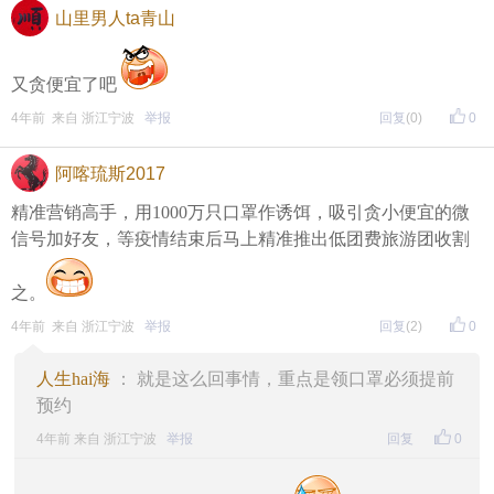
山里男人ta青山
又贪便宜了吧
4年前 来自 浙江宁波
举报
回复
(0)
0
阿喀琉斯2017
精准营销高手，用1000万只口罩作诱饵，吸引贪小便宜的微
信号加好友，等疫情结束后马上精准推出低团费旅游团收割
之。
4年前 来自 浙江宁波
举报
回复
(2)
0
人生hai海
： 就是这么回事情，重点是领口罩必须提前
预约
4年前 来自 浙江宁波
举报
回复
0