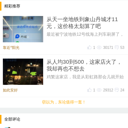
精彩推荐
从天一坐地铁到象山丹城才11
元，这价格太划算了吧
最近被宁波地铁12号线海上列车刷屏了，
然后又在网上刷到了地铁12号线的票价，
从天一广场坐到象山丹城是11晕
靠近^阳光
1
30171
53
从人均30到500，这家店火了，
我却再也不想去
鸡繁这家店，我是从彩虹路那会儿就开始
吃的，那时候觉得它特别有个性。网上骂
声再多，我也愿意去，那时候感
如此安好
1
29312
24
窃以为，东论值得一逛！
全部评论