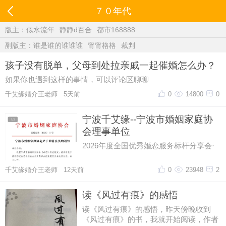
７０年代
版主：
似水流年
静静d百合
都市168888
副版主：
谁是谁的谁谁谁
甯甯格格
裁判