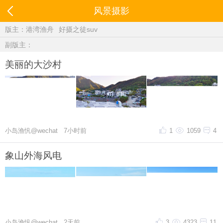
风景摄影
版主：
港湾渔舟
好摄之徒suv
副版主：