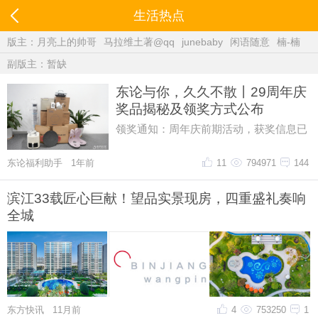
生活热点
版主：
月亮上的帅哥
马拉维土著@qq
junebaby
闲语随意
楠-楠
副版主：暂缺