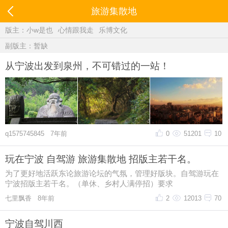
旅游集散地
版主：
小w是也
心情跟我走
乐博文化
副版主：暂缺