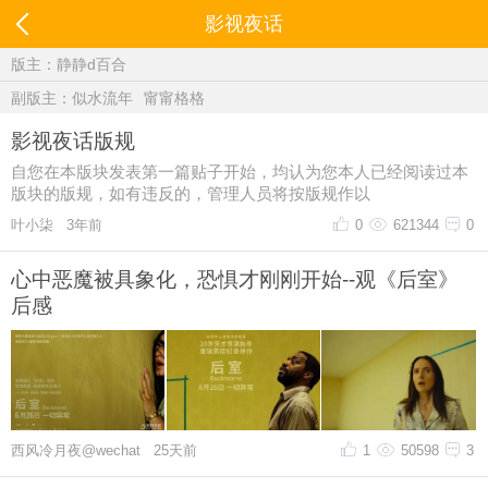
影视夜话
版主：
静静d百合
副版主：
似水流年
甯甯格格