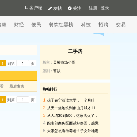
发帖
关注
客户端
注册
登录
健康
财经
便民
餐饮红黑榜
科技
招聘
交易
二手房
版主：
灵桥市场小哥
1
到第
页
版副：
暂缺
查看
最后发表
热帖排行
1
到第
页
孩子在宁波读大学，一个月给
1
2000元生活费够吗
从天一坐地铁到象山丹城才11
2
元，这价格太划算了吧
从人均30到500，这家店火了，
3
我却再也不想去
跑南部商务区面试好多回，感觉
4
在这边上班有点压抑
大家怎么看待养老？子女外地定
5
居不愿回宁波咋办