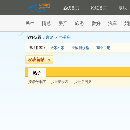
热线首页
论坛首页
版块
民生
情感
房产
旅游
爱好
汽车
婚
当前位置：
东论
>
二手房
版块推荐：
大家小家
宁波新楼盘
商业广场
发表新帖
帖子
按综合排序
|
按最新发表
|
按最后回复
|