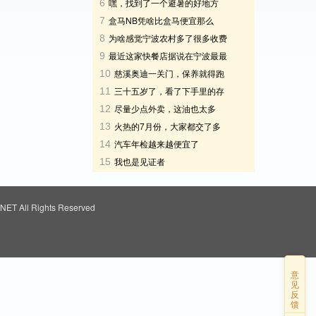
嘿，找到了一个避暑的好地方
6
盒马NB凭啥比盒马便宜那么
7
多？
为啥感觉宁波农村多了很多收费
8
杆，是车太多了吗
最近这家快餐店据说在宁波最最
9
火爆
慈溪奥迪一关门，保养就得跑
10
杭州？这谁扛得住
三十五岁了，看了下手里的存
11
款十五万，这正常吗?
尽量少点外卖，这油也太多
12
了，难怪吃了会长胖
火热的7月份，大家都交了多
13
少钱电费？
汽车年检越来越便宜了
14
我也是见证者
15
ET All Rights Reserved
意
见
反
馈