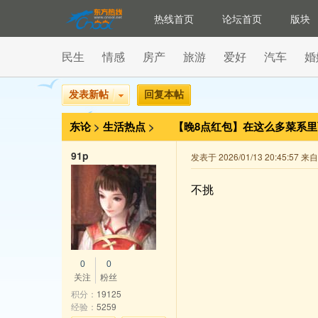
热线首页
论坛首页
版块
民生
情感
房产
旅游
爱好
汽车
婚
发表新帖
回复本帖
东论
>
生活热点
>
【晚8点红包】在这么多菜系
91p
发表于 2026/01/13 20:45:57 
不挑
0
0
关注
粉丝
积分：
19125
经验：
5259