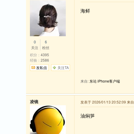
海鲜
0
6
关注
粉丝
积分：
4395
经验：
2586
发私信
关注TA
来自:
东论 iPhone客户端
凌镜
发表于 2026/01/13 20:52:09 
油焖笋