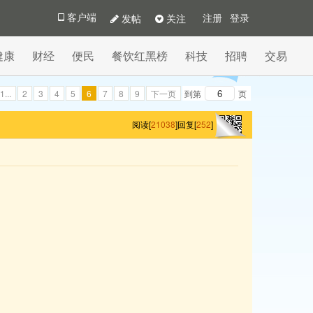
发帖
关注
客户端
注册
登录
健康
财经
便民
餐饮红黑榜
科技
招聘
交易
1...
2
3
4
5
6
7
8
9
下一页
到第
页
阅读[
21038
]
回复[
252
]