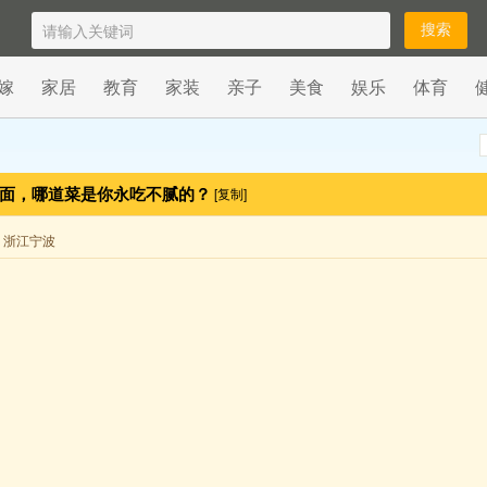
嫁
家居
教育
家装
亲子
美食
娱乐
体育
里面，哪道菜是你永吃不腻的？
[复制]
来自 浙江宁波