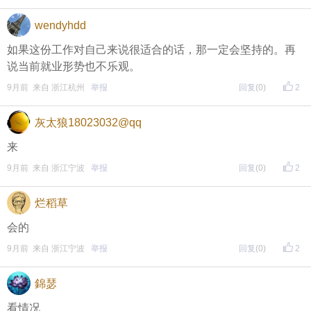
页面搜索下载
wendyhdd
如果这份工作对自己来说很适合的话，那一定会坚持的。再
东方热线APP新版本功能具体可参见【
新版东方热线APP
说当前就业形势也不乐观。
】指南，点击链接打开，
全新上线！这些新功能你了解吗？
9月前 来自 浙江杭州
举报
回复
(0)
2
即可查看
https://bbs.cnool.net/10733168.html
灰太狼18023032@qq
来
• 友情提醒
9月前 来自 浙江宁波
举报
回复
(0)
2
恶意灌水/答非所问，视为无效
烂稻草
未在规定时间内回复，视为无效
会的
9月前 来自 浙江宁波
举报
回复
(0)
2
再次提醒
（重要的事情说三遍）
錦瑟
看情况
评论主题内容即可领取红包！