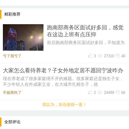
精彩推荐
跑南部商务区面试好多回，感觉
在这边上班有点压抑
前后跑南部商务区面试好多回，不知道为
什么，一直对这片商务区提不起好感。成
片密集写字楼自带压抑感，上下
亏了我亏了
3
27310
40
大家怎么看待养老？子女外地定居不愿回宁波咋办
现在养老成了很多家庭绕不开的难题。很多家庭还是独生子女，
提示：回复之后就能看到红包，点击下方“开”即可领
不少年轻人在外成家立业，在大城市扎根生子，就
取红包~
不能再吃了
2
24499
66
窃以为，东论值得一逛！
晚8点红包规则看这里
↓↓↓
全部评论
• 福利时间