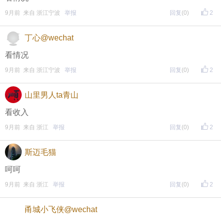
9月前 来自 浙江宁波
举报
回复
(0)
2
评论主题内容即可领取红包！
评论主题内容即可领取红包！
丁心@wechat
期待每晚8点，与您不见不散！
看情况
9月前 来自 浙江宁波
举报
回复
(0)
2
山里男人ta青山
看收入
9月前 来自 浙江
举报
回复
(0)
2
斯迈毛猫
呵呵
9月前 来自 浙江
举报
回复
(0)
2
甬城小飞侠@wechat