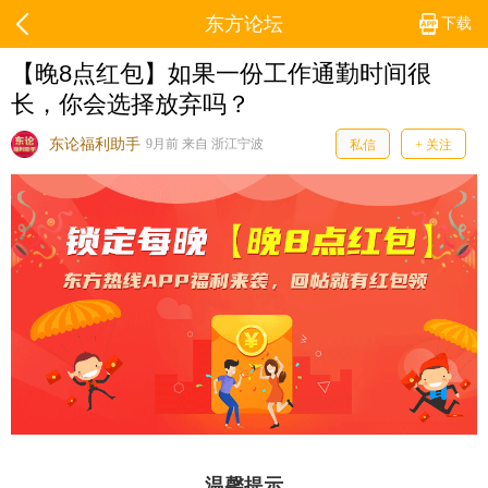
东方论坛
下载
【晚8点红包】如果一份工作通勤时间很
长，你会选择放弃吗？
东论福利助手
9月前 来自 浙江宁波
私信
+ 关注
温馨提示