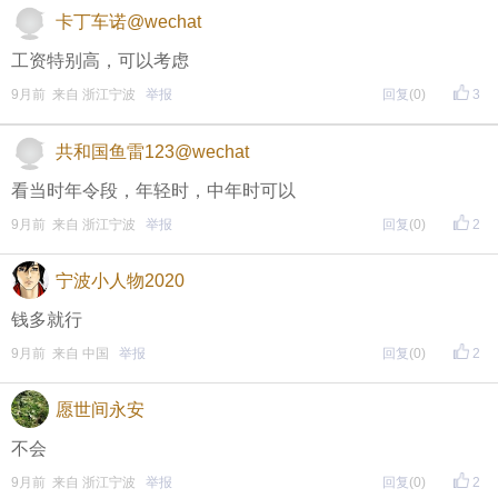
卡丁车诺@wechat
每晚20:00准时开始！
（
红包领完截止
）
关注我，锁定
工资特别高，可以考虑
红包帖分享此帖至朋友圈或好友，有机会获得更多红
9月前 来自 浙江宁波
举报
回复
(0)
3
包。
共和国鱼雷123@wechat
看当时年令段，年轻时，中年时可以
• 参与方式
9月前 来自 浙江宁波
举报
回复
(0)
2
一、评论主题内容即可领取红包！
二、分享主题帖，阅读数达到5个即可领取红包！
宁波小人物2020
（必须在手机客户端参与哦！请注意下方参与方式
↓↓
钱多就行
↓
）
9月前 来自 中国
举报
回复
(0)
2
方式一：iOS已经上线，请大家在苹果手机APP Store页
愿世间永安
面搜索下载
不会
方式二 ：安卓系统已经上线，请大家在安卓应用市场
9月前 来自 浙江宁波
举报
回复
(0)
2