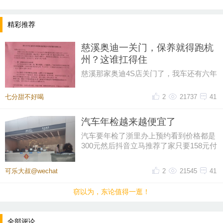
精彩推荐
慈溪奥迪一关门，保养就得跑杭
州？这谁扛得住
慈溪那家奥迪4S店关门了，我车还有六年
保养套餐没用完呢！打电话过去问，售后
说保养正常做，但得去杭州。我
七分甜不好喝
2
21737
41
汽车年检越来越便宜了
汽车要年检了浙里办上预约看到价格都是
300元然后抖音立马推荐了家只要158元付
好钱再扣掉优惠券只花了155元
提示：回复之后就能看到红包，点击下方“开”即可领
可乐大叔@wechat
2
21545
41
取红包~
窃以为，东论值得一逛！
晚8点红包规则看这里
全部评论