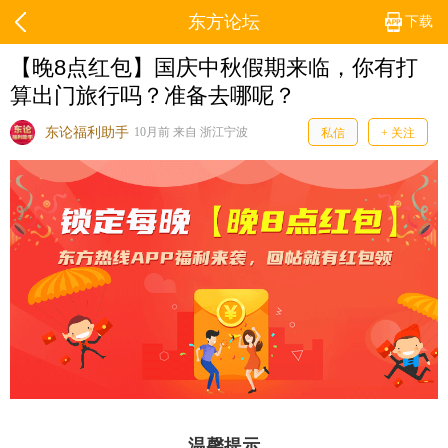
东方论坛
下载
【晚8点红包】国庆中秋假期来临，你有打
算出门旅行吗？准备去哪呢？
东论福利助手
10月前 来自 浙江宁波
私信
+ 关注
温馨提示