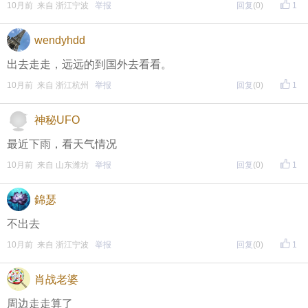
面搜索下载
10月前 来自 浙江宁波
举报
回复
(0)
1
方式二 ：安卓系统已经上线，请大家在安卓应用市场
wendyhdd
页面搜索下载
出去走走，远远的到国外去看看。
10月前 来自 浙江杭州
举报
回复
(0)
1
东方热线APP新版本功能具体可参见【
新版东方热线APP
神秘UFO
】指南，点击链接打开，
全新上线！这些新功能你了解吗？
最近下雨，看天气情况
即可查看
https://bbs.cnool.net/10733168.html
10月前 来自 山东潍坊
举报
回复
(0)
1
• 友情提醒
錦瑟
不出去
恶意灌水/答非所问，视为无效
10月前 来自 浙江宁波
举报
回复
(0)
1
未在规定时间内回复，视为无效
肖战老婆
再次提醒
周边走走算了