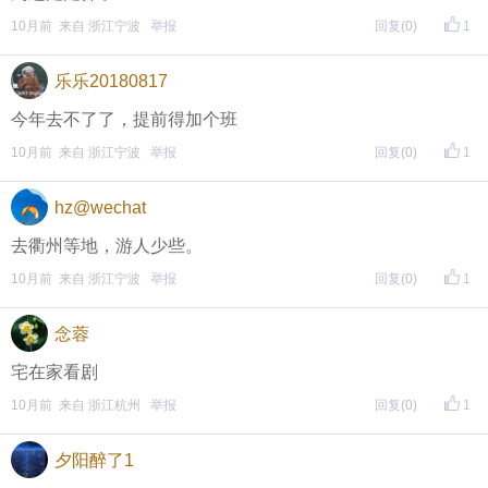
（重要的事情说三遍）
10月前 来自 浙江宁波
举报
回复
(0)
1
评论主题内容即可领取红包！
乐乐20180817
评论主题内容即可领取红包！
今年去不了了，提前得加个班
评论主题内容即可领取红包！
10月前 来自 浙江宁波
举报
回复
(0)
1
期待每晚8点，与您不见不散！
hz@wechat
去衢州等地，游人少些。
10月前 来自 浙江宁波
举报
回复
(0)
1
念蓉
宅在家看剧
10月前 来自 浙江杭州
举报
回复
(0)
1
夕阳醉了1