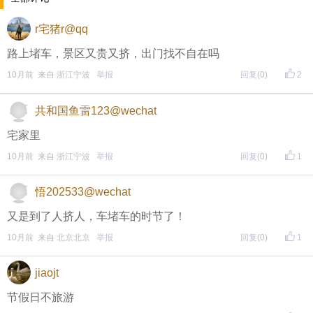
↓↓↓
r宅猪r@qq
• 福利时间
路上堵车，景区又贵又挤，出门找不自在吗
每晚20:00准时开始！
（
红包领完截止
）
关注我，锁定
10月前 来自 浙江宁波
举报
回复
(0)
2
红包帖分享此帖至朋友圈或好友，有机会获得更多红
共和国鱼雷123@wechat
包。
宅家里
10月前 来自 浙江宁波
举报
回复
(0)
1
• 参与方式
一、评论主题内容即可领取红包！
悟202533@wechat
二、分享主题帖，阅读数达到5个即可领取红包！
又是到了人挤人，车堵车的时节了！
（必须在手机客户端参与哦！请注意下方参与方式
↓↓
10月前 来自 北京北京
举报
回复
(0)
1
↓
）
jiaojt
方式一：iOS已经上线，请大家在苹果手机APP Store页
节假日不旅游