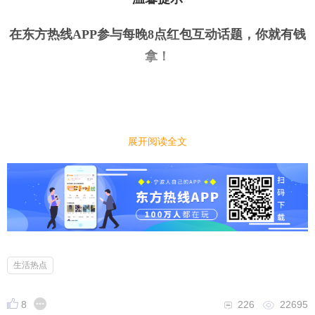
在东方热线APP参与每晚8点红包互动话题，你就有钱
拿
！
展开阅读全文
今日话题
｜
｜
国庆中秋假期来临，你有打算出门旅行吗？准备去哪
呢？
小编先来：
生活热点
国庆中秋小长假即将到来，国庆中秋假期来临，你有
打算出门旅行吗？准备去哪呢？
8
226
22695