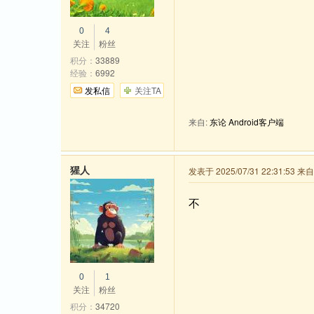
0
4
关注
粉丝
积分：
33889
经验：
6992
发私信
关注TA
来自:
东论 Android客户端
猩人
发表于 2025/07/31 22:31:53 
不
0
1
关注
粉丝
积分：
34720