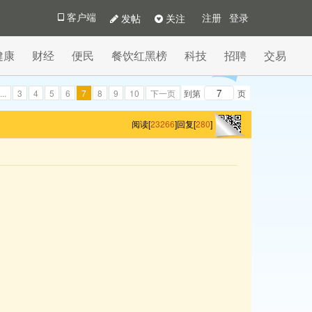
发帖
关注
客户端
注册
登录
健康
财经
便民
餐饮红黑榜
科技
招聘
交易
...
3
4
5
6
7
8
9
10
下一页
到第
页
阅读[
23266
]
回复[
280
]