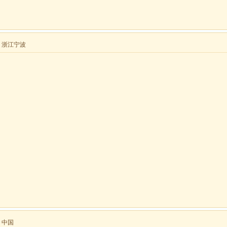
来自 浙江宁波
自 中国