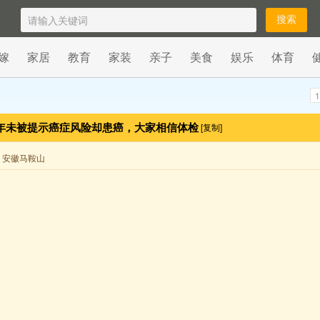
嫁
家居
教育
家装
亲子
美食
娱乐
体育
1
0 年未被提示癌症风险却患癌，大家相信体检
[复制]
 来自 安徽马鞍山