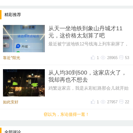
精彩推荐
从天一坐地铁到象山丹城才11
元，这价格太划算了吧
最近被宁波地铁12号线海上列车刷屏了，
然后又在网上刷到了地铁12号线的票价，
从天一广场坐到象山丹城是11晕
靠近^阳光
1
28965
53
从人均30到500，这家店火了，
我却再也不想去
鸡繁这家店，我是从彩虹路那会儿就开始
吃的，那时候觉得它特别有个性。网上骂
声再多，我也愿意去，那时候感
如此安好
1
27957
22
窃以为，东论值得一逛！
全部评论