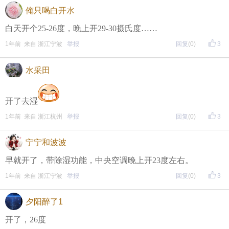
• 福利时间
俺只喝白开水
每晚20:00准时开始！
（
红包领完截止
）
关注我，锁定
白天开个25-26度，晚上开29-30摄氏度……
1年前 来自 浙江宁波
举报
回复
(0)
3
红包帖分享此帖至朋友圈或好友，有机会获得更多红
包。
水采田
• 参与方式
开了去湿
一、评论主题内容即可领取红包！
1年前 来自 浙江杭州
举报
回复
(0)
3
二、分享主题帖，阅读数达到5个即可领取红包！
宁宁和波波
（必须在手机客户端参与哦！请注意下方参与方式
↓↓
早就开了，带除湿功能，中央空调晚上开23度左右。
↓
）
1年前 来自 浙江宁波
举报
回复
(0)
3
方式一：iOS已经上线，请大家在苹果手机APP Store页
夕阳醉了1
面搜索下载
开了，26度
方式二 ：安卓系统已经上线，请大家在安卓应用市场