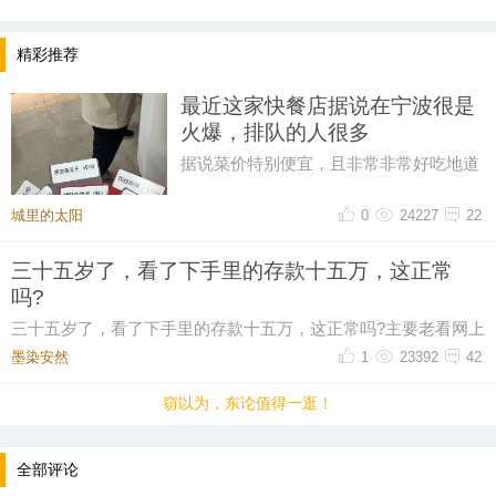
精彩推荐
最近这家快餐店据说在宁波很是
火爆，排队的人很多
据说菜价特别便宜，且非常非常好吃地道
排队的人，很多很多。。。。大热天
城里的太阳
0
24227
22
三十五岁了，看了下手里的存款十五万，这正常
吗?
三十五岁了，看了下手里的存款十五万，这正常吗?主要老看网上
提示：回复之后就能看到红包，点击下方“开”即可领
有人说这个年纪起码五十万起步，我身边有些朋
墨染安然ゝ
1
23392
42
取红包~
窃以为，东论值得一逛！
晚8点红包规则看这里
全部评论
↓↓↓