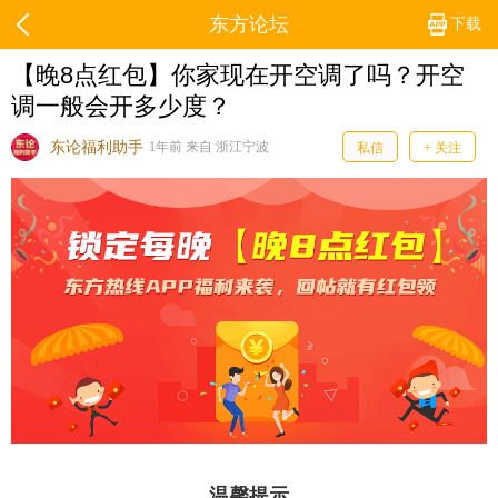
东方论坛
下载
【晚8点红包】你家现在开空调了吗？开空
调一般会开多少度？
东论福利助手
1年前 来自 浙江宁波
私信
+ 关注
温馨提示