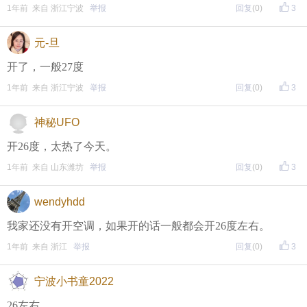
1年前 来自 浙江宁波
举报
回复
(0)
3
页面搜索下载
元-旦
开了，一般27度
东方热线APP新版本功能具体可参见【
新版东方热线APP
1年前 来自 浙江宁波
举报
回复
(0)
3
】指南，点击链接打开，
全新上线！这些新功能你了解吗？
神秘UFO
即可查看
https://bbs.cnool.net/10733168.html
开26度，太热了今天。
1年前 来自 山东潍坊
举报
回复
(0)
3
• 友情提醒
恶意灌水/答非所问，视为无效
wendyhdd
未在规定时间内回复，视为无效
我家还没有开空调，如果开的话一般都会开26度左右。
1年前 来自 浙江
举报
回复
(0)
3
再次提醒
宁波小书童2022
（重要的事情说三遍）
26左右