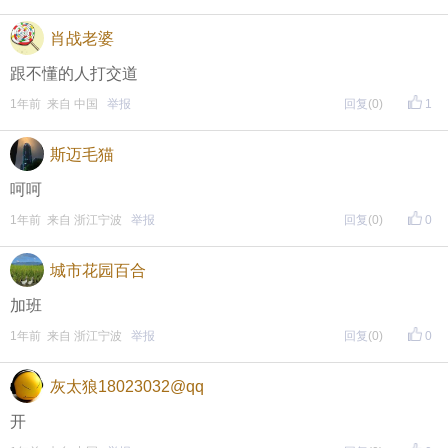
肖战老婆
跟不懂的人打交道
1年前 来自 中国
举报
回复
(0)
1
斯迈毛猫
呵呵
1年前 来自 浙江宁波
举报
回复
(0)
0
城市花园百合
加班
1年前 来自 浙江宁波
举报
回复
(0)
0
灰太狼18023032@qq
开