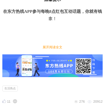
在东方热线APP参与每晚8点红包互动话题，你就有钱
拿
！
今日话题
｜
｜
展开阅读全文
大家认为工作中最让人讨厌是的事情是什么？
小编先来：
近期有网友分享：打工人讨厌的从来不是月薪3500这
个数字，而是性价比失衡带来的窒息感——工资像“挤
牙膏”，工作量却像“吹气球”，还要被迫面对职场PUA
等等，大家认为工作中最让人讨厌是的事情是什么？
生活热点
11
276
20912