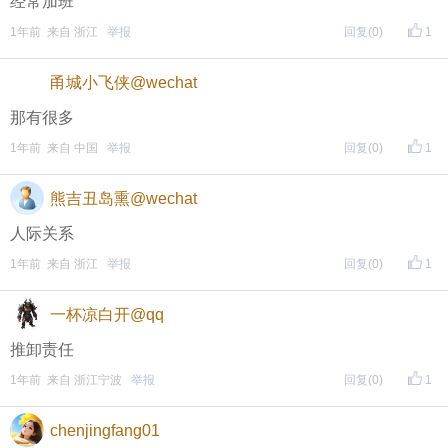
经常加班
页面搜索下载
1年前 来自 浙江
举报
回复
(0)
1
东方热线APP新版本功能具体可参见【
新版东方热线APP
甬城小飞侠@wechat
】指南，点击链接打开，
全新上线！这些新功能你了解吗？
那有很多
1年前 来自 中国
举报
回复
(0)
1
即可查看
https://bbs.cnool.net/10733168.html
熊吉丑岛熏@wechat
• 友情提醒
人际关系
恶意灌水/答非所问，视为无效
1年前 来自 浙江
举报
回复
(0)
1
未在规定时间内回复，视为无效
一杯凉白开@qq
推卸责任
再次提醒
1年前 来自 浙江宁波
举报
回复
(0)
1
（重要的事情说三遍）
chenjingfang01
评论主题内容即可领取红包！