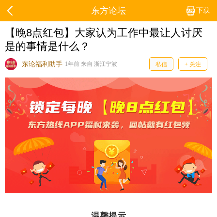
东方论坛
下载
【晚8点红包】大家认为工作中最让人讨厌
是的事情是什么？
东论福利助手
1年前 来自 浙江宁波
私信
+ 关注
温馨提示