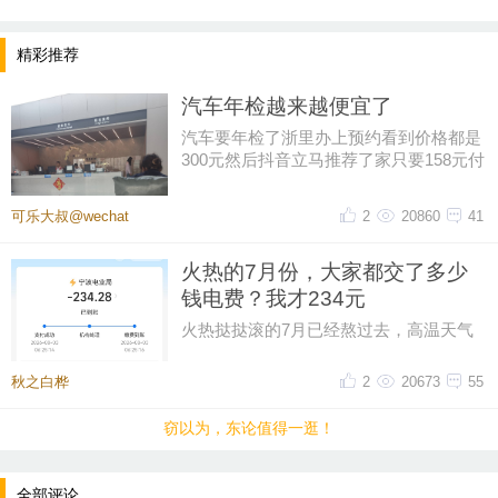
精彩推荐
汽车年检越来越便宜了
汽车要年检了浙里办上预约看到价格都是
300元然后抖音立马推荐了家只要158元付
好钱再扣掉优惠券只花了155元
可乐大叔@wechat
2
20860
41
火热的7月份，大家都交了多少
钱电费？我才234元
提示：回复之后就能看到红包，点击下方“开”即可领
火热挞挞滚的7月已经熬过去，高温天气
取红包~
只能靠空调救命，本以为这个月电费可能
超300，昨天一看帐单才234元。
秋之白桦
2
20673
55
晚8点红包规则看这里
窃以为，东论值得一逛！
↓↓↓
• 福利时间
全部评论