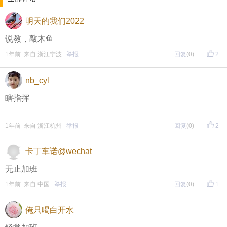
每晚20:00准时开始！
（
红包领完截止
）
关注我，锁定
明天的我们2022
红包帖分享此帖至朋友圈或好友，有机会获得更多红
说教，敲木鱼
包。
1年前 来自 浙江宁波
举报
回复
(0)
2
nb_cyl
• 参与方式
瞎指挥
一、评论主题内容即可领取红包！
二、分享主题帖，阅读数达到5个即可领取红包！
1年前 来自 浙江杭州
举报
回复
(0)
2
（必须在手机客户端参与哦！请注意下方参与方式
↓↓
卡丁车诺@wechat
↓
）
无止加班
方式一：iOS已经上线，请大家在苹果手机APP Store页
1年前 来自 中国
举报
回复
(0)
1
面搜索下载
俺只喝白开水
方式二 ：安卓系统已经上线，请大家在安卓应用市场