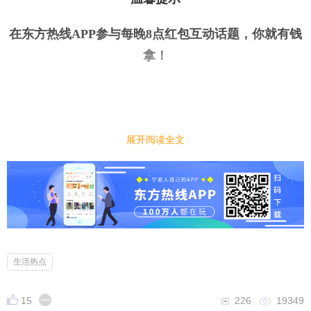
在东方热线APP参与每晚8点红包互动话题，你就有钱
拿
！
展开阅读全文
今日话题
｜
｜
你家里有养宠物吗？你觉得养宠物是快乐多还是烦恼
多？
小编先来：
现在很多人家里都在养宠物，有的人养宠物获得了很
生活热点
多快乐，但是也有的人养宠物增加了很多烦恼，你家
里有养宠物吗？你觉得养宠物是快乐多还是烦恼多？
15
226
19349