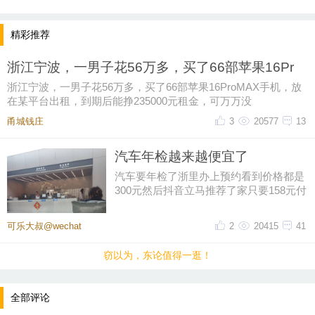
精彩推荐
浙江宁波，一男子花56万多，买了66部苹果16Pr
浙江宁波，一男子花56万多，买了66部苹果16ProMAX手机，放
在某平台出租，到期后能挣235000元租金，可万万没
甬城钱庄
3
20577
13
汽车年检越来越便宜了
汽车要年检了浙里办上预约看到价格都是
提示：回复之后就能看到红包，点击下方“开”即可领
300元然后抖音立马推荐了家只要158元付
好钱再扣掉优惠券只花了155元
取红包~
可乐大叔@wechat
2
20415
41
晚8点红包规则看这里
窃以为，东论值得一逛！
↓↓↓
全部评论
• 福利时间