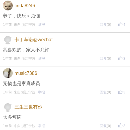
linda8246
每晚20:00准时开始！
（
红包领完截止
）
关注我，锁定
养了，快乐＞烦恼
红包帖分享此帖至朋友圈或好友，有机会获得更多红
1年前 来自 浙江宁波
举报
回复
(0)
4
包。
卡丁车诺@wechat
• 参与方式
我喜欢的，家人不允许
一、评论主题内容即可领取红包！
1年前 来自 浙江宁波
举报
回复
(0)
3
二、分享主题帖，阅读数达到5个即可领取红包！
music7386
（必须在手机客户端参与哦！请注意下方参与方式
↓↓
宠物也是家庭成员
↓
）
1年前 来自 浙江宁波
举报
回复
(0)
3
方式一：iOS已经上线，请大家在苹果手机APP Store页
三生三世有你
面搜索下载
太多烦恼
方式二 ：安卓系统已经上线，请大家在安卓应用市场
1年前 来自 浙江宁波
举报
回复
(0)
3