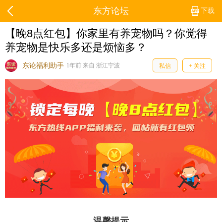
东方论坛
下载
【晚8点红包】你家里有养宠物吗？你觉得
养宠物是快乐多还是烦恼多？
东论福利助手
1年前 来自 浙江宁波
私信
+ 关注
温馨提示