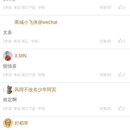
评论主题内容即可领取红包！
1年前 来自 浙江宁波
举报
回复
(0)
2
评论主题内容即可领取红包！
甬城小飞侠@wechat
期待每晚8点，与您不见不散！
太多
1年前 来自 浙江
举报
回复
(0)
2
X.WN
烦恼多
1年前 来自 浙江宁波
举报
回复
(0)
2
风雨不改名少年阿宾
肯定啊
1年前 来自 浙江宁波
举报
回复
(0)
2
烂稻草