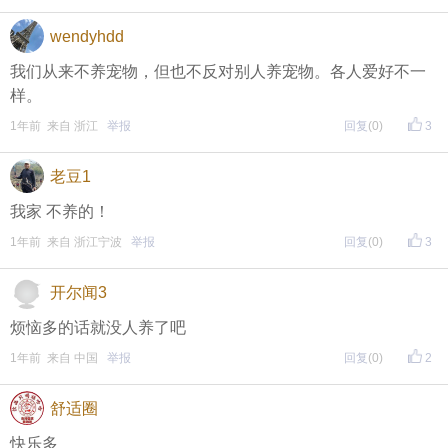
页面搜索下载
wendyhdd
我们从来不养宠物，但也不反对别人养宠物。各人爱好不一
东方热线APP新版本功能具体可参见【
新版东方热线APP
样。
】指南，点击链接打开，
全新上线！这些新功能你了解吗？
1年前 来自 浙江
举报
回复
(0)
3
即可查看
https://bbs.cnool.net/10733168.html
老豆1
我家 不养的！
• 友情提醒
1年前 来自 浙江宁波
举报
回复
(0)
3
恶意灌水/答非所问，视为无效
开尔闻3
未在规定时间内回复，视为无效
烦恼多的话就没人养了吧
1年前 来自 中国
举报
回复
(0)
2
再次提醒
（重要的事情说三遍）
舒适圈
评论主题内容即可领取红包！
快乐多